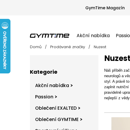
Přejít
na
GymTime Magazín
obsah
Akční nabídka
Passi
Domů
/
Prodávané značky
/
Nuzest
Akční nabídka
Passion
Oblečení EX
P
Nuzes
o
s
Přeskočit
t
Náš příběh zača
Kategorie
kategorie
neurologů a věd
r
styl. A právě t
a
Akční nabídka
zaplnit nutrič
n
pravidelně upr
n
Passion
nejlepší z vědy
í
Oblečení EXALTED
p
V
a
Oblečení GYMTIME
ý
n
p
e