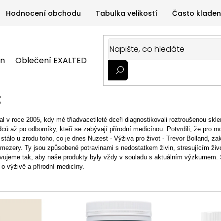
Hodnocení obchodu
Tabulka velikostí
Často kladen
on
Oblečení EXALTED
Oblečení GYMTIME
Sportovní
ALTED
Oblečení GYMTIME
Sportovní výživa
Zdravá v
t
l v roce 2005, kdy mé třiadvacetileté dceři diagnostikovali roztroušenou skl
ců až po odborníky, kteří se zabývají přírodní medicínou. Potvrdili, že pro 
o stálo u zrodu toho, co je dnes Nuzest - Výživa pro život - Trevor Bolland, z
ní mezery. Ty jsou způsobené potravinami s nedostatkem živin, stresujícím ž
avujeme tak, aby naše produkty byly vždy v souladu s aktuálním výzkumem. Sp
 o výživě a přírodní medicíny.