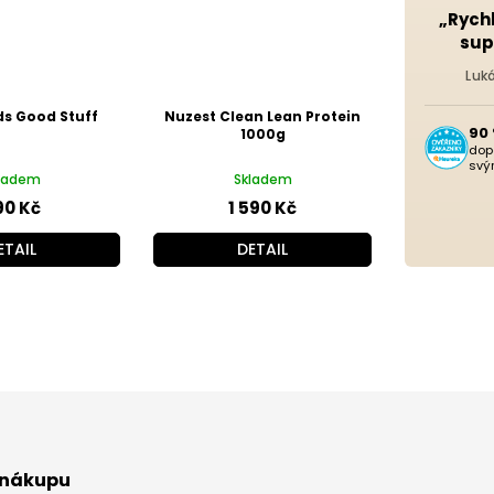
„Rych
sup
Luk
ds Good Stuff
Nuzest Clean Lean Protein
90
1000g
dop
svý
ladem
Skladem
90 Kč
1 590 Kč
ETAIL
DETAIL
O
v
l
á
d
a
c
í
p
 nákupu