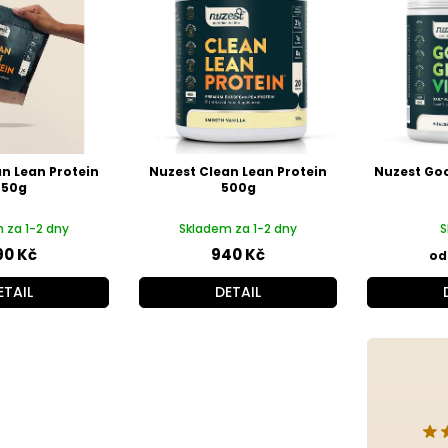
n Lean Protein
Nuzest Clean Lean Protein
Nuzest Goo
250g
500g
 za 1-2 dny
Skladem za 1-2 dny
S
90 Kč
940 Kč
od
ETAIL
DETAIL