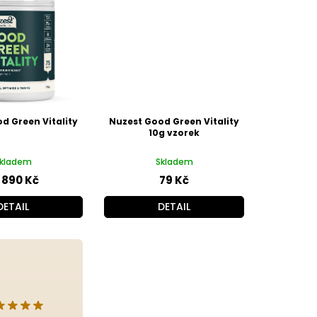
d Green Vitality
Nuzest Good Green Vitality
10g vzorek
kladem
Skladem
890 Kč
79 Kč
DETAIL
DETAIL