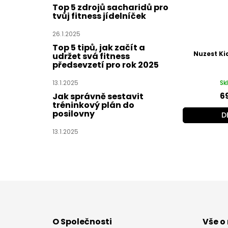
Top 5 zdrojů sacharidů pro
tvůj fitness jídelníček
26.1.2025
Top 5 tipů, jak začít a
Nuzest Ki
udržet svá fitness
předsevzetí pro rok 2025
Sk
13.1.2025
6
Jak správně sestavit
tréninkový plán do
posilovny
D
13.1.2025
Z
á
p
a
O Společnosti
Vše o