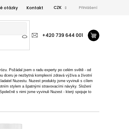
CZK
é otázky
Kontakt
Přihlášení
 výživa
Zdravá výživa
+420 739 644 001
Doplňky
GymTime Magazín
ýživa
Doplňky
GymTime Magazín
Značky
Proviz
erózu. Požádal jsem o radu experty po celém světě - od
mou dceru je nezbytná komplexní zdravá výživa a životní
akladatel Nuzestu. Nuzest produkty jsme vyvinuli s cílem
ivotním stylem a špatnými stravovacími návyky. Složení
olečně s nimi jsme vyvinuli Nuzest - který spojuje to