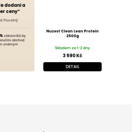
le dodani a
er ceny“
áš Povolný
Nuzest Clean Lean Protein
 %
zákazníků by
2500g
oručilo obchod
m známým
Skladem za 1-2 dny
3 590 Kč
DETAIL