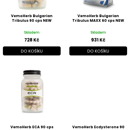
d
u
k
VemoHerb Bulgarian
VemoHerb Bulgarian
t
Tribulus 90 cps NEW
Tribulus MAXX 60 cps NEW
ů
Skladem
Skladem
728 Kč
931 Kč
DO KOŠÍKU
DO KOŠÍKU
VemoHerb ECA 90 cps
VemoHerb Ecdysterone 90