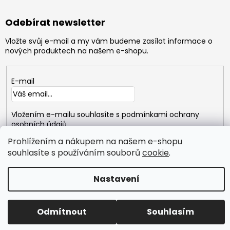
Odebírat newsletter
Vložte svůj e-mail a my vám budeme zasílat informace o
nových produktech na našem e-shopu.
E-mail
Vložením e-mailu souhlasíte s
podmínkami ochrany
osobních údajů
Prohlížením a nákupem na našem e-shopu
PŘIHLÁSIT
souhlasíte s používáním souborů
cookie
.
SE
Nastavení
Copyright 2026
GYMTIME
. Všechna práva vyhrazena.
Vytvořil Shoptet
Odmítnout
Souhlasím