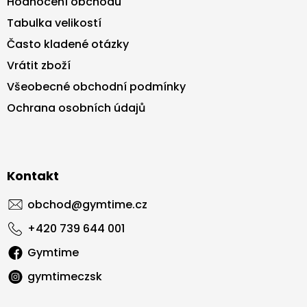
Hodnocení obchodu
u
Tabulka velikostí
Často kladené otázky
Vrátit zboží
Všeobecné obchodní podmínky
Ochrana osobních údajů
Kontakt
obchod
@
gymtime.cz
+420 739 644 001
Gymtime
gymtimeczsk