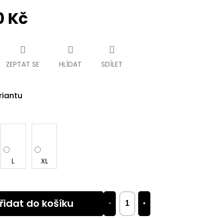
0 Kč
ZEPTAT SE
HLÍDAT
SDÍLET
riantu
L
XL
řidat do košíku
−
+