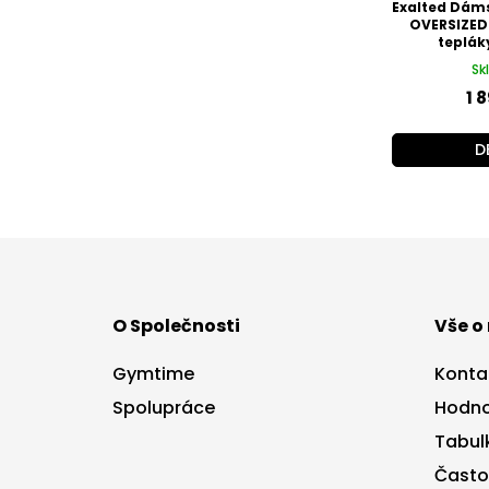
Exalted Dám
OVERSIZED
teplák
Sk
1 
D
Z
á
p
a
O Společnosti
Vše o
t
í
Gymtime
Konta
Spolupráce
Hodno
Tabulk
Často