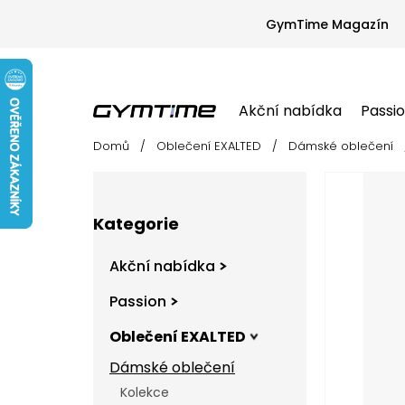
Přejít
na
GymTime Magazín
obsah
Akční nabídka
Passi
Domů
/
Oblečení EXALTED
/
Dámské oblečení
Akční nabídka
Passion
Oblečení EX
P
o
s
Přeskočit
t
Kategorie
kategorie
r
a
Akční nabídka
n
n
Passion
í
Oblečení EXALTED
p
a
Dámské oblečení
n
Kolekce
e