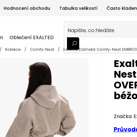
Hodnocení obchodu
Tabulka velikostí
Často kladen
on
Oblečení EXALTED
Oblečení GYMTIME
Sportovní
/
Kolekce
/
Comfy-Nest
/
Exalted Dámská Comfy-Nest EMBROI
ALTED
Oblečení GYMTIME
Sportovní výživa
Zdravá v
Exa
Nes
OVER
béž
Značka:
E
Průvodc