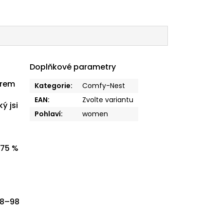
Doplňkové parametry
erem
Kategorie
:
Comfy-Nest
EAN
:
Zvolte variantu
ý jsi
Pohlaví
:
women
 75 %
68–98