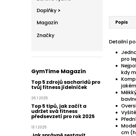
Doplňky
Popis
Magazín
Značky
Detailní p
Jedna
pro le
Nejpo
GymTime Magazín
kdy m
Komple
Top 5 zdrojů sacharidů pro
jakém
tvůj fitness jídelníček
Měkký
26.1.2025
bavln
Oversi
Top 5 tipů, jak začít a
udržet svá fitness
Vyšit
předsevzetí pro rok 2025
Předn
Modelk
13.1.2025
cm (h
Jak správně sestavit