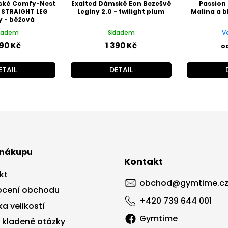
ské Comfy-Nest
Exalted Dámské Eon Bezešvé
Passion
 STRAIGHT LEG
Legíny 2.0 - twilight plum
Malina a b
y - béžová
ladem
Skladem
V
890 Kč
1 390 Kč
o
ETAIL
DETAIL
 nákupu
Kontakt
kt
obchod
@
gymtime.c
cení obchodu
+420 739 644 001
a velikostí
Gymtime
 kladené otázky