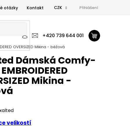
CZK
é otázky
Kontakt
Přihlášení
 výživa
Zdravá výživa
+420 739 644 001
Doplňky
GymTime Magazín
DERED OVERSIZED Mikina - béžová
ýživa
Doplňky
GymTime Magazín
Značky
Proviz
lted Dámská Comfy-
t EMBROIDERED
SIZED Mikina -
ová
xalted
e velikostí