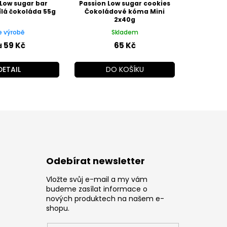
 Low sugar bar
Passion Low sugar cookies
ílá čokoláda 55g
Čokoládové kóma Mini
2x40g
e výrobě
Skladem
59 Kč
65 Kč
d
DETAIL
DO KOŠÍKU
Odebírat newsletter
Vložte svůj e-mail a my vám
z
budeme zasílat informace o
nových produktech na našem e-
shopu.