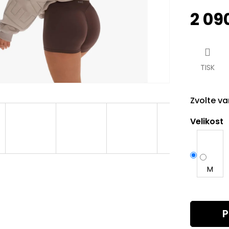
2 09
Měrná
cena:
TISK
Zvolte va
Velikost
M
P