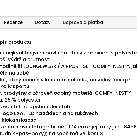
Recenze
Dotazy
Doprava a platba
opis produktu
 z nejkvalitnějších bavln na trhu v kombinaci s polyest
pší výdrž a pružnost
hodlnější LOUNGEWEAR / AIRPORT SET COMFY-NEST™, jak
ěla na sobě
t, který oceníš v letištním salónku, na volný čas i při
koliv sportu
, prodyšný a zároveň odolný materiál COMFY-NEST™ –
a, 25 % polyester
zed střih, dropshoulder střih
é logo EXALTED na zádech a na rukávech
í klokaní kapsa
a na hlavní fotografii měří 174 cm a její míry jsou 84–
rudník–pas–boky); na sobě má velikost S