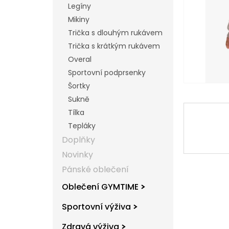
Legíny
l
Mikiny
Trička s dlouhým rukávem
Trička s krátkým rukávem
Overal
Sportovní podprsenky
Šortky
Sukně
Tílka
Tepláky
Doplňky
Novinky
Pánské oblečení
Oblečení GYMTIME
Sportovní výživa
Zdravá výživa