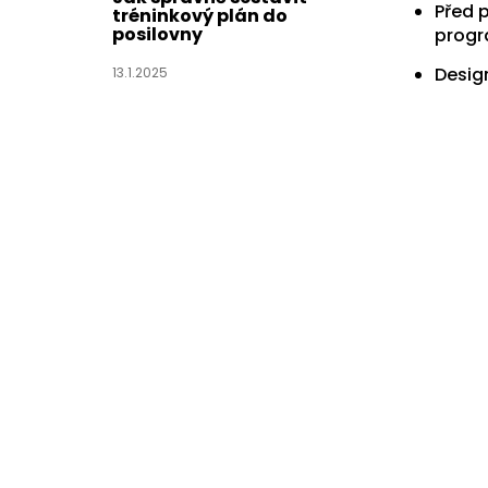
Před 
tréninkový plán do
posilovny
prog
Design
13.1.2025