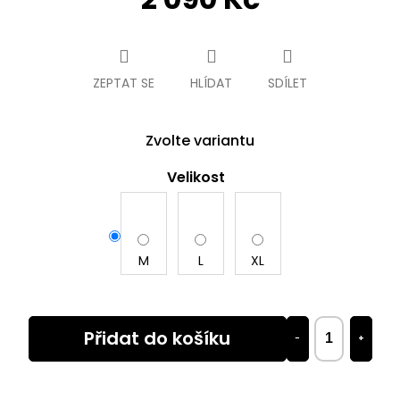
Měrná
cena:
ZEPTAT SE
HLÍDAT
SDÍLET
Zvolte variantu
Velikost
M
L
XL
Přidat do košíku
−
+