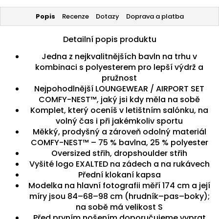
Popis
Recenze
Dotazy
Doprava a platba
Detailní popis produktu
Jedna z nejkvalitnějších bavln na trhu v
kombinaci s polyesterem pro lepší výdrž a
pružnost
Nejpohodlnější LOUNGEWEAR / AIRPORT SET
COMFY-NEST™, jaký jsi kdy měla na sobě
Komplet, který oceníš v letištním salónku, na
volný čas i při jakémkoliv sportu
Měkký, prodyšný a zároveň odolný materiál
COMFY-NEST™ – 75 % bavlna, 25 % polyester
Oversized střih, dropshoulder střih
Vyšité logo EXALTED na zádech a na rukávech
Přední klokaní kapsa
Modelka na hlavní fotografii měří 174 cm a její
míry jsou 84–68–98 cm (hrudník–pas–boky);
na sobě má velikost S
Před prvním nošením doporučujeme vyprat