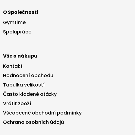
Z
á
O Společnosti
p
a
Gymtime
t
Spolupráce
í
Vše o nákupu
Kontakt
Hodnocení obchodu
Tabulka velikostí
Často kladené otázky
Vrátit zboží
Všeobecné obchodní podmínky
Ochrana osobních údajů