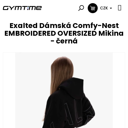
Přejít
na
CZK
NÁKUPNÍ
obsah
KOŠÍK
Exalted Dámská Comfy-Nest
EMBROIDERED OVERSIZED Mikina
- černá