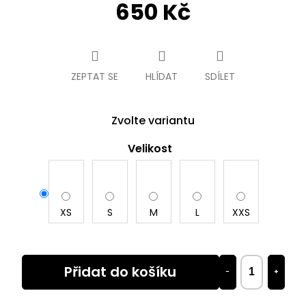
650 Kč
Měrná
cena:
ZEPTAT SE
HLÍDAT
SDÍLET
Zvolte variantu
Velikost
XS
S
M
L
XXS
Přidat do košíku
−
+