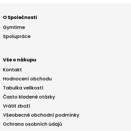
Z
á
O Společnosti
p
a
Gymtime
t
Spolupráce
í
Vše o nákupu
Kontakt
Hodnocení obchodu
Tabulka velikostí
Často kladené otázky
Vrátit zboží
Všeobecné obchodní podmínky
Ochrana osobních údajů