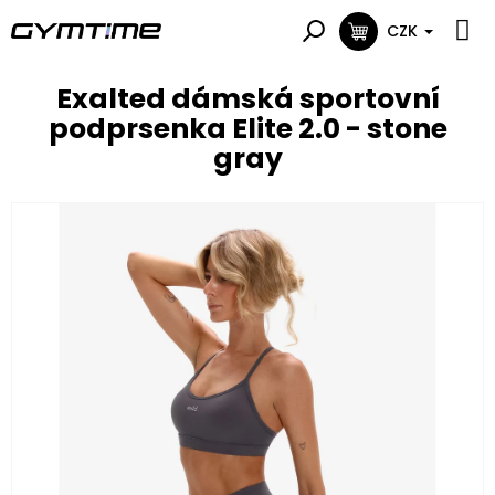
Přejít
na
CZK
NÁKUPNÍ
obsah
KOŠÍK
Exalted dámská sportovní
podprsenka Elite 2.0 - stone
gray