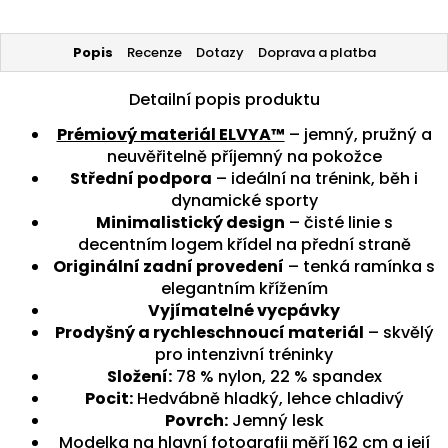
Popis
Recenze
Dotazy
Doprava a platba
Detailní popis produktu
Prémiový materiál ELVYA™
– jemný, pružný a
neuvěřitelně příjemný na pokožce
Střední podpora
– ideální na trénink, běh i
dynamické sporty
Minimalistický design
– čisté linie s
decentním logem křídel na přední straně
Originální zadní provedení
– tenká ramínka s
elegantním křížením
Vyjímatelné vycpávky
Prodyšný a rychleschnoucí materiál
– skvělý
pro intenzivní tréninky
Složení:
78 % nylon, 22 % spandex
Pocit:
Hedvábně hladký, lehce chladivý
Povrch:
Jemný lesk
Modelka na hlavní fotografii měří 162 cm a její