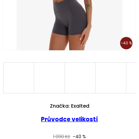
–40 %
Značka:
Exalted
Průvodce velikostí
1 090 Kč
–40 %