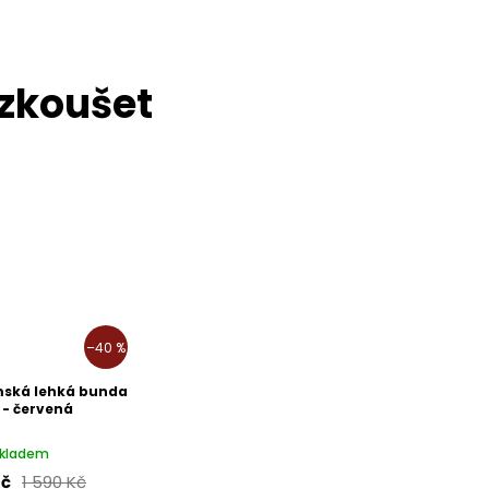
–40 %
mská lehká bunda
e - červená
kladem
Kč
1 590 Kč