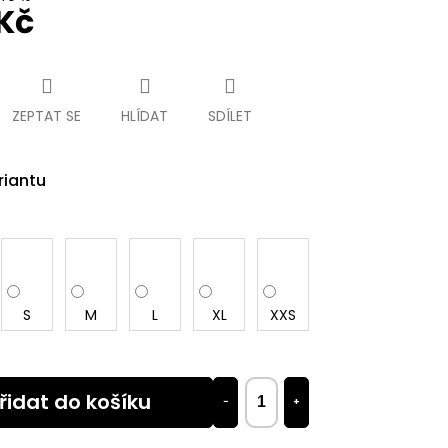
Kč
ZEPTAT SE
HLÍDAT
SDÍLET
riantu
S
M
L
XL
XXS
řidat do košíku
−
+