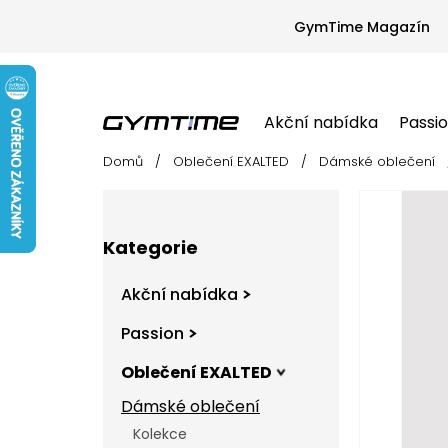
Přejít
na
GymTime Magazín
obsah
Akční nabídka
Passi
Domů
/
Oblečení EXALTED
/
Dámské oblečení
Akční nabídka
Passion
Oblečení EX
P
o
s
Přeskočit
t
Kategorie
kategorie
r
a
Akční nabídka
n
n
Passion
í
Oblečení EXALTED
p
a
Dámské oblečení
n
Kolekce
e