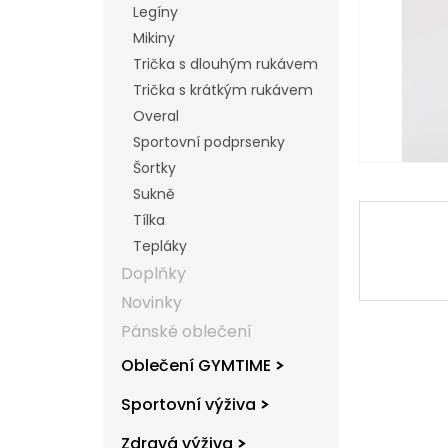
Legíny
l
Mikiny
Trička s dlouhým rukávem
Trička s krátkým rukávem
Overal
Sportovní podprsenky
Šortky
Sukně
Tílka
Tepláky
Doplňky
Novinky
Pánské oblečení
Oblečení GYMTIME
Sportovní výživa
Zdravá výživa