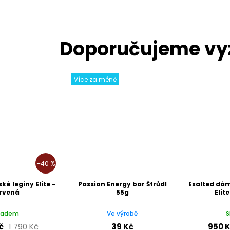
Více za méně
–40 %
é legíny Elite -
Passion Energy bar Štrůdl
Exalted dá
rvená
55g
Elit
ladem
Ve výrobě
S
č
1 790 Kč
39 Kč
950 