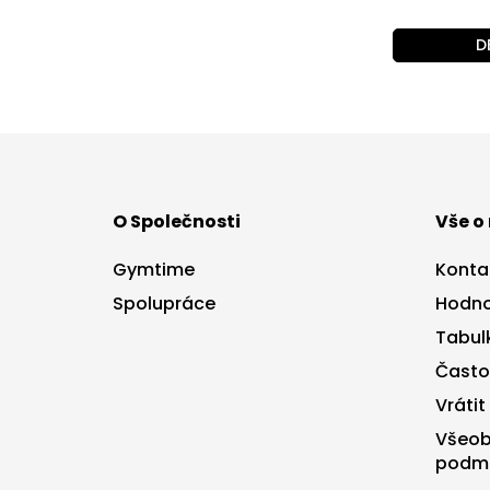
D
Z
á
p
a
O Společnosti
Vše o
t
í
Gymtime
Konta
Spolupráce
Hodno
Tabulk
Často
Vrátit
Všeob
podm