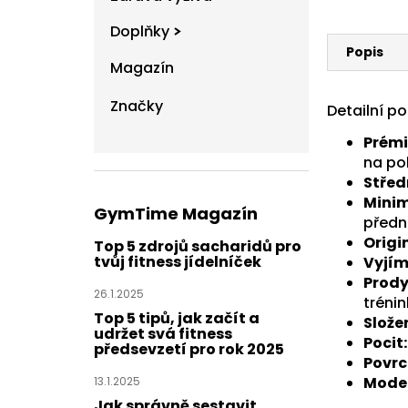
Doplňky
Popis
Magazín
Značky
Detailní p
Prémi
na po
Střed
Minim
GymTime Magazín
předn
Origi
Top 5 zdrojů sacharidů pro
tvůj fitness jídelníček
Vyjím
Prody
26.1.2025
trénin
Top 5 tipů, jak začít a
Složen
udržet svá fitness
Pocit:
předsevzetí pro rok 2025
Povrc
Model
13.1.2025
Jak správně sestavit