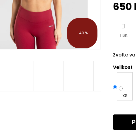
650 
Měrná
cena:
–40 %
TISK
Zvolte va
Velikost
XS
P