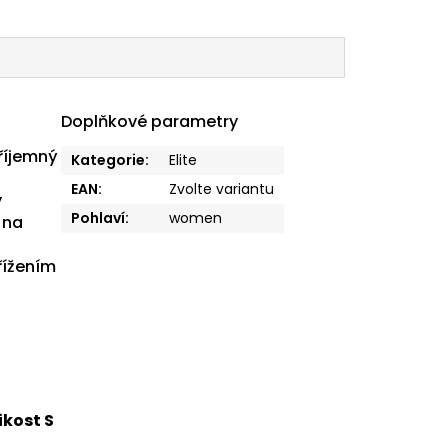
Doplňkové parametry
příjemný
Kategorie
:
Elite
EAN
:
Zvolte variantu
y
Pohlaví
:
women
 na
řížením
ikost S