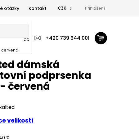
CZK
é otázky
Kontakt
Přihlášení
 výživa
Zdravá výživa
+420 739 644 001
Doplňky
GymTime Magazín
- červená
ýživa
Doplňky
GymTime Magazín
Značky
Proviz
lted dámská
tovní podprsenka
e - červená
xalted
e velikostí
40 %