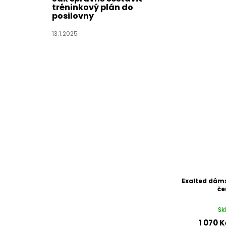
tréninkový plán do
posilovny
13.1.2025
Exalted dámsk
če
Sk
1 070 K