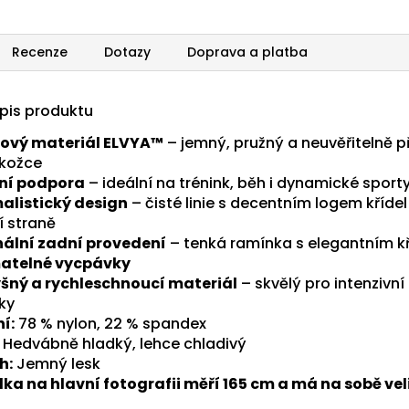
Recenze
Dotazy
Doprava a platba
opis produktu
ový materiál ELVYA™
– jemný, pružný a neuvěřitelně 
kožce
ní podpora
– ideální na trénink, běh i dynamické sport
alistický design
– čisté linie s decentním logem křídel
í straně
nální zadní provedení
– tenká ramínka s elegantním k
atelné vycpávky
šný a rychleschnoucí materiál
– skvělý pro intenzivní
ky
í:
78 % nylon, 22 % spandex
Hedvábně hladký, lehce chladivý
h:
Jemný lesk
ka na hlavní fotografii měří 165 cm a má na sobě vel