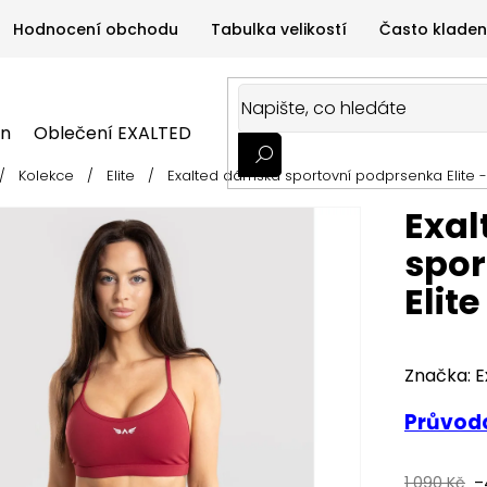
Hodnocení obchodu
Tabulka velikostí
Často kladen
on
Oblečení EXALTED
Oblečení GYMTIME
Sportovní
/
Kolekce
/
Elite
/
Exalted dámská sportovní podprsenka Elite 
ALTED
Oblečení GYMTIME
Sportovní výživa
Zdravá v
Exa
spor
Elit
Značka:
E
Průvodc
1 090 Kč
–