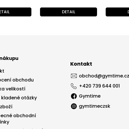
ETAIL
DETAIL
 nákupu
Kontakt
kt
obchod
@
gymtime.c
cení obchodu
+420 739 644 001
a velikostí
Gymtime
 kladené otázky
gymtimeczsk
 zboží
ecné obchodní
ínky