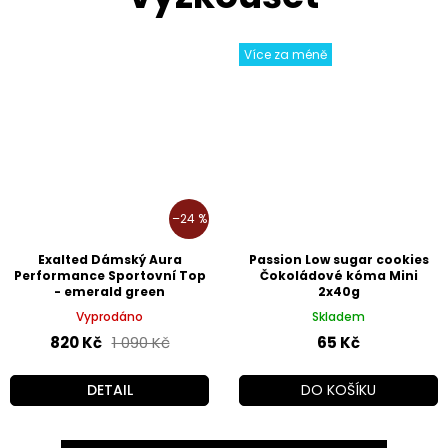
Více za méně
–24 %
Exalted Dámský Aura
Passion Low sugar cookies
Performance Sportovní Top
Čokoládové kóma Mini
- emerald green
2x40g
Vyprodáno
Skladem
820 Kč
1 090 Kč
65 Kč
DETAIL
DO KOŠÍKU