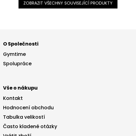
ZOBRAZIT VŠECHNY SOUVISEJÍCÍ PRODUKTY
Z
á
O Společnosti
p
a
Gymtime
t
Spolupráce
í
Vše o nákupu
Kontakt
Hodnocení obchodu
Tabulka velikostí
Často kladené otázky
Vrátit zboží