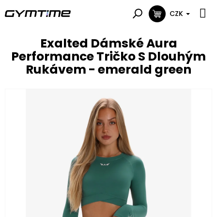
Přejít
na
CZK
NÁKUPNÍ
obsah
KOŠÍK
Exalted Dámské Aura
Performance Tričko S Dlouhým
Rukávem - emerald green