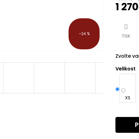
1 27
Měrná
cena:
–24 %
TISK
Zvolte va
Velikost
XS
P