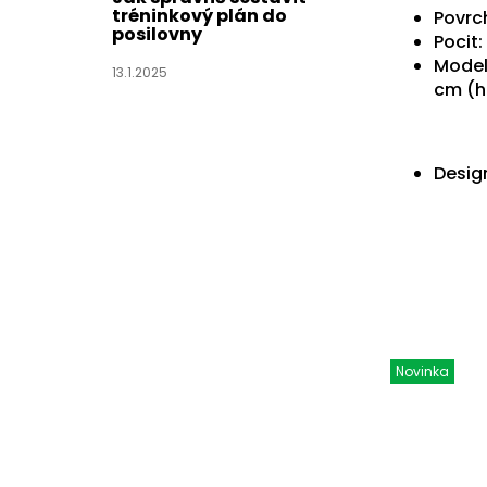
tréninkový plán do
Povrc
posilovny
Pocit:
Modelk
13.1.2025
cm (h
Design
Novinka