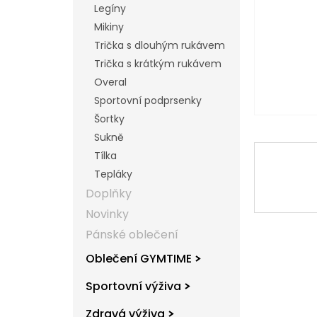
Legíny
l
Mikiny
Trička s dlouhým rukávem
Trička s krátkým rukávem
Overal
Sportovní podprsenky
Šortky
Sukně
Tílka
Tepláky
Doplňky
Novinky
Pánské oblečení
Oblečení GYMTIME
Sportovní výživa
Zdravá výživa