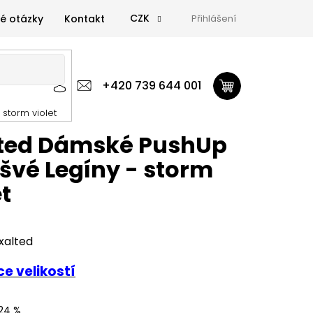
CZK
é otázky
Kontakt
Přihlášení
 výživa
Zdravá výživa
+420 739 644 001
Doplňky
GymTime Magazín
storm violet
ýživa
Doplňky
GymTime Magazín
Značky
Proviz
lted Dámské PushUp
švé Legíny - storm
et
xalted
e velikostí
24 %