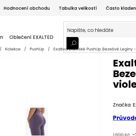
Hodnocení obchodu
Tabulka velikostí
Často kladen
on
Oblečení EXALTED
Oblečení GYMTIME
Sportovní
/
Kolekce
/
PushUp
/
Exalted Dámské PushUp Bezešvé Legíny - 
ALTED
Oblečení GYMTIME
Sportovní výživa
Zdravá v
Exa
Beze
viol
Značka:
E
Průvodc
1 690 Kč
–