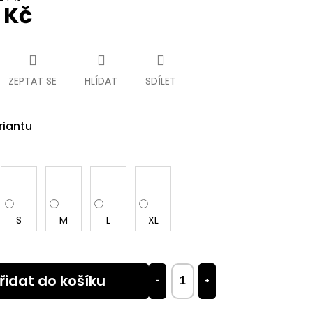
0 Kč
ZEPTAT SE
HLÍDAT
SDÍLET
riantu
S
M
L
XL
řidat do košíku
−
+