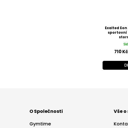
Exalted Eon
sportovní
stor
Sk
710 Kč
D
Z
á
p
a
O Společnosti
Vše o
t
í
Gymtime
Konta