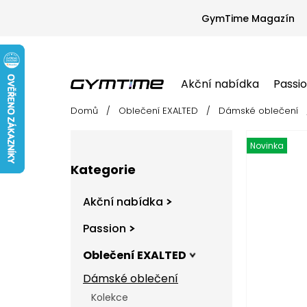
Přejít
na
GymTime Magazín
obsah
Akční nabídka
Passi
Domů
/
Oblečení EXALTED
/
Dámské oblečení
Akční nabídka
Passion
Oblečení EX
P
o
Novinka
s
Přeskočit
t
Kategorie
kategorie
r
a
Akční nabídka
n
n
Passion
í
Oblečení EXALTED
p
a
Dámské oblečení
n
Kolekce
e