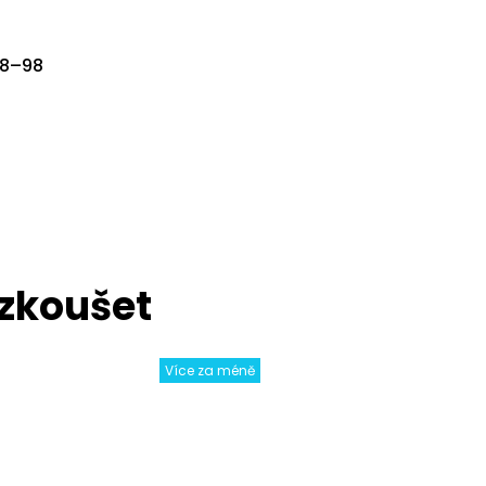
68–98
Více za méně