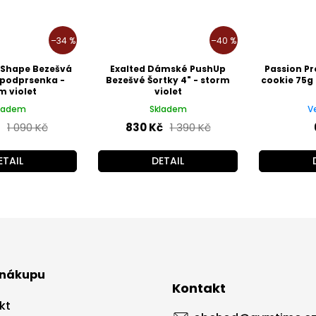
–34 %
–40 %
 Shape Bezešvá
Exalted Dámské PushUp
Passion Pr
 podprsenka -
Bezešvé Šortky 4" - storm
cookie 75g
m violet
violet
ladem
Skladem
V
1 090 Kč
830 Kč
1 390 Kč
ETAIL
DETAIL
 nákupu
Kontakt
kt