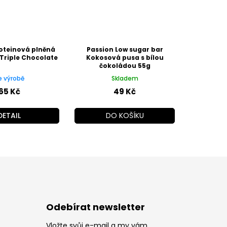
oteinová plněná
Passion Low sugar bar
 Triple Chocolate
Kokosová pusa s bílou
čokoládou 55g
e výrobě
Skladem
65 Kč
49 Kč
DETAIL
DO KOŠÍKU
Odebírat newsletter
Vložte svůj e-mail a my vám