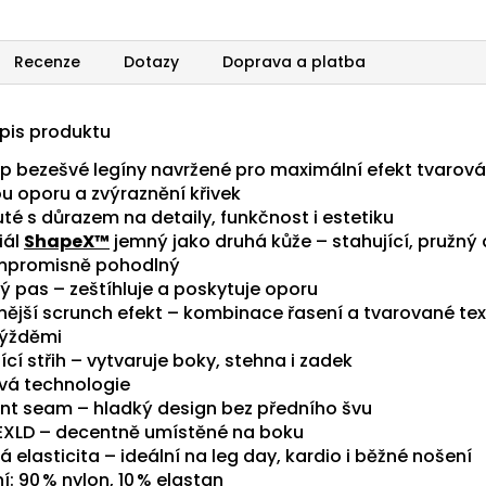
Recenze
Dotazy
Doprava a platba
opis produktu
p bezešvé legíny navržené pro maximální efekt tvarová
u oporu a zvýraznění křivek
té s důrazem na detaily, funkčnost i estetiku
iál
ShapeX™
jemný jako druhá kůže – stahující, pružný 
promisně pohodlný
ý pas – zeštíhluje a poskytuje oporu
nější scrunch efekt – kombinace řasení a tvarované tex
ýžděmi
ící střih – vytvaruje boky, stehna i zadek
vá technologie
ont seam – hladký design bez předního švu
EXLD – decentně umístěné na boku
 elasticita – ideální na leg day, kardio i běžné nošení
í: 90 % nylon, 10 % elastan