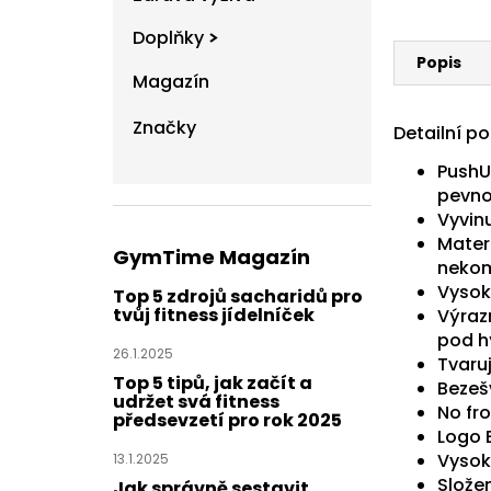
Doplňky
Popis
Magazín
Značky
Detailní p
PushU
pevno
Vyvinu
Mater
GymTime Magazín
nekom
Vysok
Top 5 zdrojů sacharidů pro
tvůj fitness jídelníček
Výraz
pod h
26.1.2025
Tvaruj
Top 5 tipů, jak začít a
Bezeš
udržet svá fitness
No fr
předsevzetí pro rok 2025
Logo 
Vysoká
13.1.2025
Složen
Jak správně sestavit