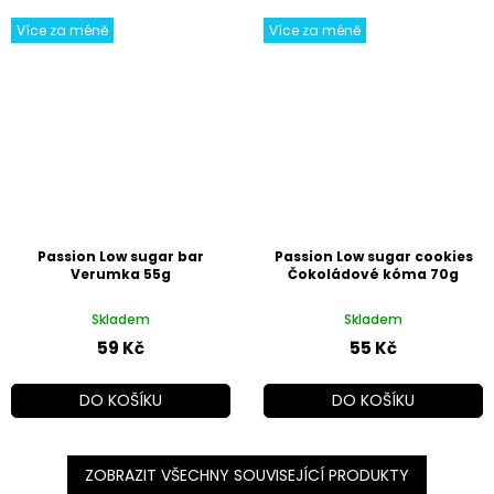
Více za méně
Více za méně
Passion Low sugar bar
Passion Low sugar cookies
Verumka 55g
Čokoládové kóma 70g
Skladem
Skladem
59 Kč
55 Kč
DO KOŠÍKU
DO KOŠÍKU
ZOBRAZIT VŠECHNY SOUVISEJÍCÍ PRODUKTY