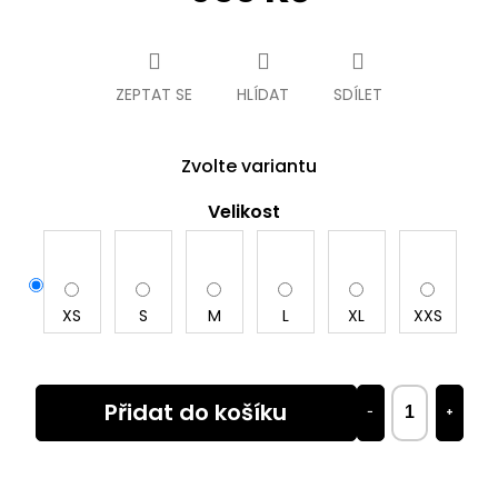
Měrná
cena:
ZEPTAT SE
HLÍDAT
SDÍLET
Zvolte variantu
Velikost
XS
S
M
L
XL
XXS
Přidat do košíku
−
+