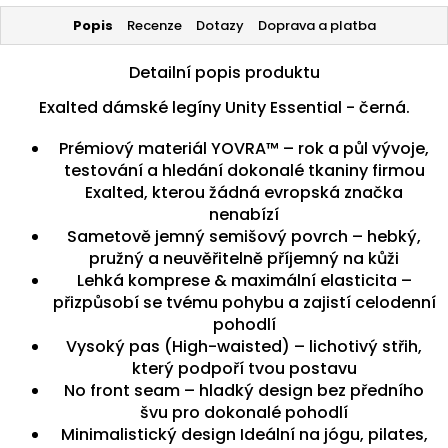
Popis
Recenze
Dotazy
Doprava a platba
Detailní popis produktu
Exalted dámské legíny Unity Essential - černá.
Prémiový materiál YOVRA™ – rok a půl vývoje,
testování a hledání dokonalé tkaniny firmou
Exalted, kterou žádná evropská značka
nenabízí
Sametově jemný semišový povrch – hebký,
pružný a neuvěřitelně příjemný na kůži
Lehká komprese & maximální elasticita –
přizpůsobí se tvému pohybu a zajistí celodenní
pohodlí
Vysoký pas (High-waisted) – lichotivý střih,
který podpoří tvou postavu
No front seam – hladký design bez předního
švu pro dokonalé pohodlí
Minimalistický design Ideální na jógu, pilates,