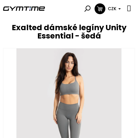
Přejít
na
CZK
NÁKUPNÍ
obsah
KOŠÍK
Exalted dámské legíny Unity
Essential - šedá