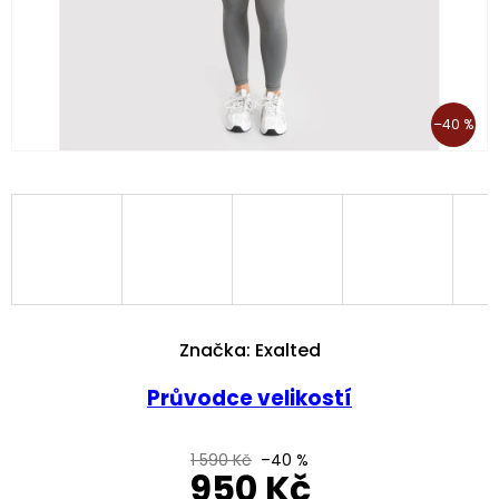
–40 %
Značka:
Exalted
Průvodce velikostí
1 590 Kč
–40 %
950 Kč