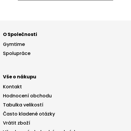
Z
á
O Společnosti
p
a
Gymtime
t
Spolupráce
í
Vše o nákupu
Kontakt
Hodnocení obchodu
Tabulka velikostí
Často kladené otázky
Vrátit zboží