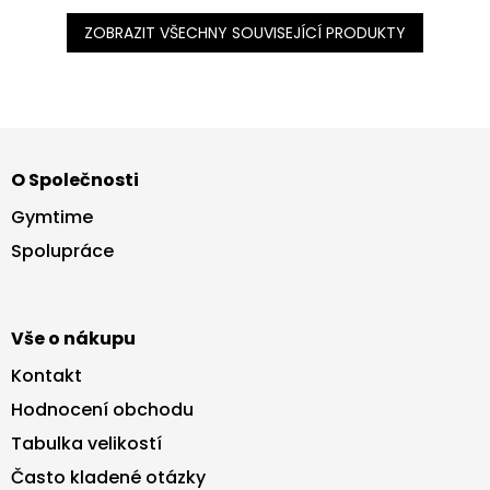
ZOBRAZIT VŠECHNY SOUVISEJÍCÍ PRODUKTY
Z
á
O Společnosti
p
a
Gymtime
t
Spolupráce
í
Vše o nákupu
Kontakt
Hodnocení obchodu
Tabulka velikostí
Často kladené otázky