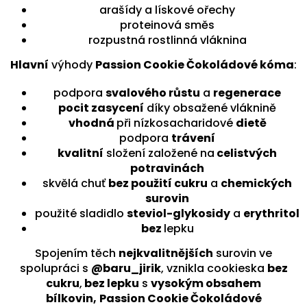
arašídy a lískové ořechy
proteinová směs
rozpustná rostlinná vláknina
Hlavní
výhody
Passion Cookie Čokoládové kóma
:
podpora
svalového růstu
a
regenerace
pocit zasycení
díky obsažené vláknině
vhodná
při nízkosacharidové
dietě
podpora
trávení
kvalitní
složení založené na
celistvých
potravinách
skvělá chuť
bez použití cukru
a
chemických
surovin
použité sladidlo
steviol-glykosidy
a
erythritol
bez
lepku
Spojením těch
nejkvalitnějších
surovin ve
spolupráci s
@baru_jirik
, vznikla cookieska
bez
cukru
,
bez lepku
s
vysokým obsahem
bílkovin,
Passion Cookie Čokoládové