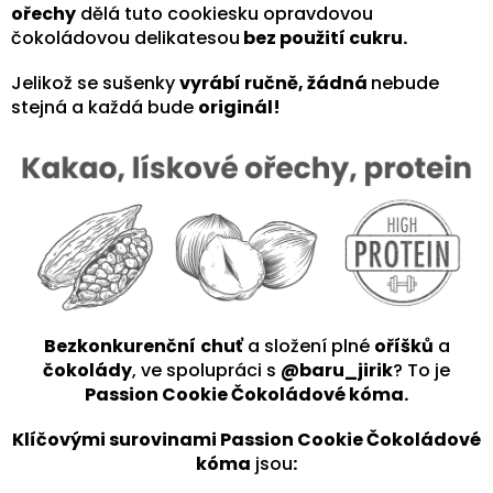
ořechy
dělá tuto cookiesku opravdovou
čokoládovou delikatesou
bez použití cukru.
Jelikož se sušenky
vyrábí ručně, žádná
nebude
stejná a každá bude
originál!
Bezkonkurenční
chuť
a složení plné
oříšků
a
čokolády
, ve spolupráci s
@baru_jirik
? To je
Passion Cookie Čokoládové kóma.
Klíčovými surovinami Passion Cookie Čokoládové
kóma
jsou
: