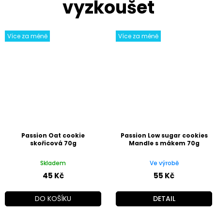
Více za méně
Více za méně
Passion Oat cookie
Passion Low sugar cookies
skořicová 70g
Mandle s mákem 70g
Skladem
Ve výrobě
45 Kč
55 Kč
DO KOŠÍKU
DETAIL