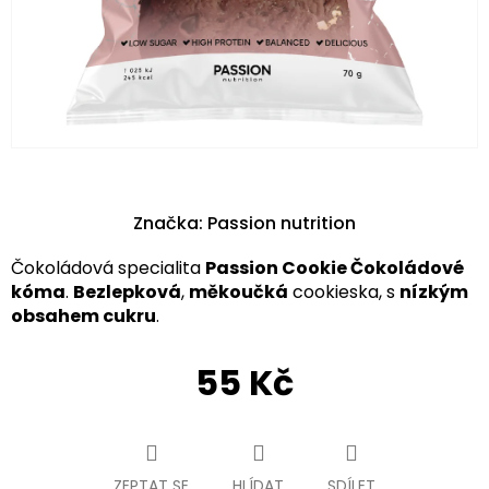
Značka:
Passion nutrition
Čokoládová specialita
Passion Cookie Čokoládové
kóma
.
Bezlepková
,
měkoučká
cookieska, s
nízkým
obsahem cukru
.
55 Kč
Měrná
cena:
ZEPTAT SE
HLÍDAT
SDÍLET