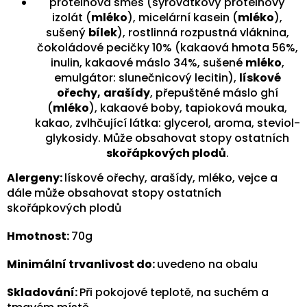
proteinová směs (syrovátkový proteinový
izolát (
mléko
), micelární kasein (
mléko
),
sušený
bílek
), rostlinná rozpustná vláknina,
čokoládové pecičky 10% (kakaová hmota 56%,
inulin, kakaové máslo 34%, sušené
mléko
,
emulgátor: slunečnicový lecitin),
lískové
ořechy,
arašídy
, přepuštěné máslo ghí
(
mléko
), kakaové boby, tapioková mouka,
kakao, zvlhčující látka: glycerol, aroma, steviol-
glykosidy. Může obsahovat stopy ostatních
skořápkových plodů
.
Alergeny:
lískové ořechy, arašídy, mléko, vejce a
dále může obsahovat stopy ostatních
skořápkových plodů
Hmotnost:
70g
Minimální trvanlivost do:
uvedeno na obalu
Skladování:
Při pokojové teplotě, na suchém a