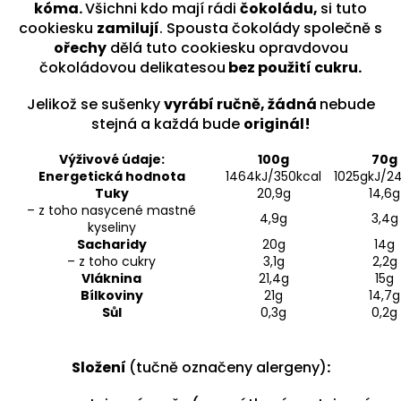
kóma.
Všichni kdo mají rádi
čokoládu,
si tuto
cookiesku
zamilují
. Spousta čokolády společně s
ořechy
dělá tuto cookiesku opravdovou
čokoládovou delikatesou
bez použití cukru.
Jelikož se sušenky
vyrábí ručně, žádná
nebude
stejná a každá bude
originál!
Výživové údaje:
100g
70g
Energetická hodnota
1464kJ/350kcal
1025gkJ/2
Tuky
20,9g
14,6g
– z toho nasycené mastné
4,9g
3,4g
kyseliny
Sacharidy
20g
14g
– z toho cukry
3,1g
2,2g
Vláknina
21,4g
15g
Bílkoviny
21g
14,7g
Sůl
0,3g
0,2g
Složení
(tučně označeny alergeny)
: