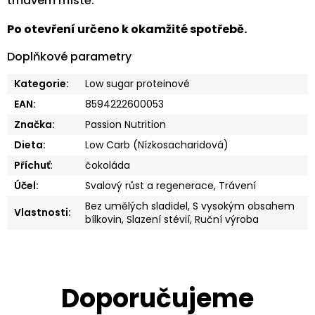
tmavém místě.
Po otevření určeno k okamžité spotřebě.
Doplňkové parametry
Kategorie
:
Low sugar proteinové
EAN
:
8594222600053
Značka
:
Passion Nutrition
Dieta
:
Low Carb (Nízkosacharidová)
Příchuť
:
čokoláda
Účel
:
Svalový růst a regenerace, Trávení
Bez umělých sladidel, S vysokým obsahem
Vlastnosti
:
bílkovin, Slazení stévií, Ruční výroba