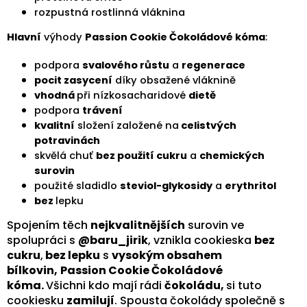
rozpustná rostlinná vláknina
Hlavní
výhody
Passion Cookie Čokoládové kóma
:
podpora
svalového růstu
a
regenerace
pocit zasycení
díky obsažené vláknině
vhodná
při nízkosacharidové
dietě
podpora
trávení
kvalitní
složení založené na
celistvých
potravinách
skvělá chuť
bez použití cukru
a
chemických
surovin
použité sladidlo
steviol-glykosidy
a
erythritol
bez
lepku
Spojením těch
nejkvalitnějších
surovin ve
spolupráci s
@baru_jirik
, vznikla cookieska
bez
cukru
,
bez lepku
s
vysokým obsahem
bílkovin,
Passion Cookie Čokoládové
kóma.
Všichni kdo mají rádi
čokoládu,
si tuto
cookiesku
zamilují
. Spousta čokolády společně s