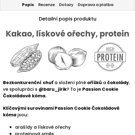
Popis
Recenze
Dotazy
Doprava a platba
Detailní popis produktu
Bezkonkurenční
chuť
a složení plné
oříšků
a
čokolády
,
ve spolupráci s
@baru_jirik
? To je
Passion Cookie
Čokoládové kóma.
Klíčovými surovinami Passion Cookie Čokoládové
kóma
jsou
:
arašídy a lískové ořechy
proteinová směs