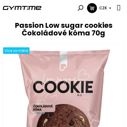
Přejít
na
CZK
NÁKUPNÍ
obsah
KOŠÍK
Passion Low sugar cookies
Čokoládové kóma 70g
Více za méně