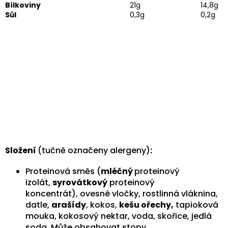
Bílkoviny
21g
14,8g
Sůl
0,3g
0,2g
Složení
(tučně označeny alergeny)
:
Proteinová směs (
mléčný
proteinový
izolát,
syrovátkový
proteinový
koncentrát),
ovesné vločky, rostlinná vláknina,
datle,
arašídy
, kokos,
kešu ořechy,
tapioková
mouka, kokosový nektar, voda, skořice, jedlá
soda.
Může obsahovat stopy