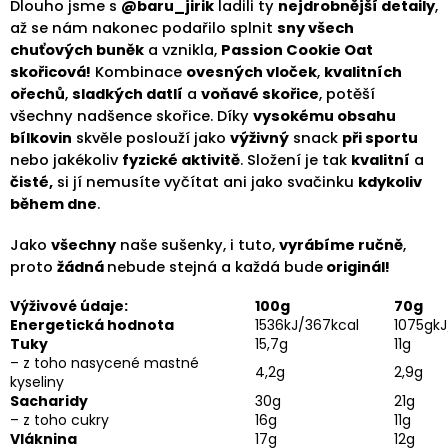
Dlouho jsme s
@baru_jirik
ladili ty
nejdrobnější detaily
,
až se nám nakonec podařilo splnit
sny všech
chuťových buněk
a vznikla,
Passion Cookie Oat
skořicová!
Kombinace
ovesných vloček
,
kvalitních
ořechů
,
sladkých datlí
a
voňavé skořice
, potěší
všechny nadšence skořice. Díky
vysokému obsahu
bílkovin
skvěle poslouží jako
výživný
snack
při sportu
nebo jakékoliv
fyzické aktivitě
. Složení je tak
kvalitní
a
čisté,
si jí nemusíte vyčítat ani jako svačinku
kdykoliv
během dne
.
Jako
všechny
naše sušenky, i tuto,
vyrábíme ručně
,
proto
žádná
nebude stejná a každá bude
originál!
Výživové údaje:
100g
70g
Energetická hodnota
1536kJ/367kcal
1075gkJ
Tuky
15,7g
11g
– z toho nasycené mastné
4,2g
2,9g
kyseliny
Sacharidy
30g
21g
– z toho cukry
16g
11g
Vláknina
17g
12g