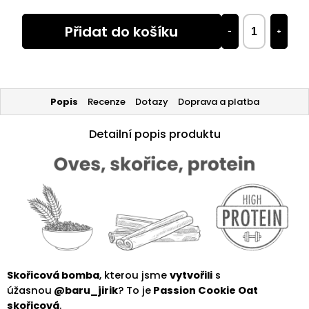
Přidat do košíku
−
+
Popis
Recenze
Dotazy
Doprava a platba
Detailní popis produktu
Skořicová bomba
, kterou jsme
vytvořili
s
úžasnou
@baru_jirik
? To je
Passion Cookie Oat
skořicová
.