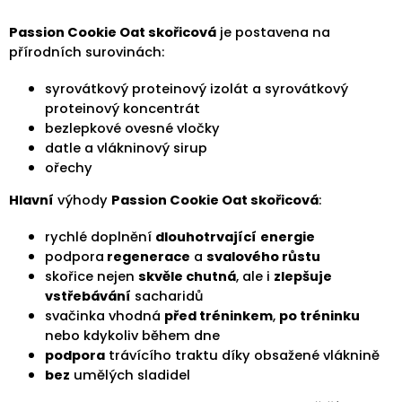
Passion Cookie Oat skořicová
je postavena na
přírodních
surovinách:
syrovátkový proteinový izolát a syrovátkový
proteinový koncentrát
bezlepkové ovesné vločky
datle a vlákninový sirup
ořechy
Hlavní
výhody
Passion Cookie Oat skořicová
:
rychlé doplnění
dlouhotrvající
energie
podpora
regenerace
a
svalového růstu
skořice nejen
skvěle chutná
, ale i
zlepšuje
vstřebávání
sacharidů
svačinka vhodná
před tréninkem
,
po tréninku
nebo kdykoliv během dne
podpora
trávícího traktu díky obsažené vláknině
bez
umělých sladidel