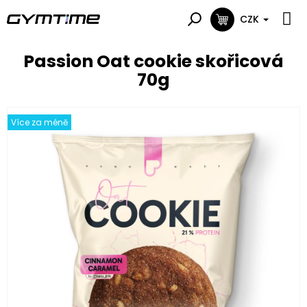
Přejít
na
CZK
NÁKUPNÍ
obsah
KOŠÍK
Passion Oat cookie skořicová
70g
Více za méně