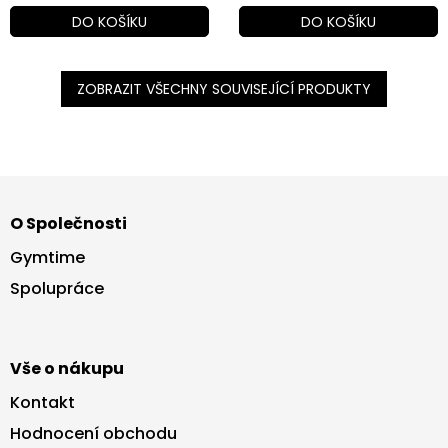
DO KOŠÍKU
DO KOŠÍKU
ZOBRAZIT VŠECHNY SOUVISEJÍCÍ PRODUKTY
Z
á
O Společnosti
p
a
Gymtime
t
Spolupráce
í
Vše o nákupu
Kontakt
Hodnocení obchodu