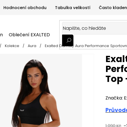
Hodnocení obchodu
Tabulka velikostí
Často kladen
on
Oblečení EXALTED
Oblečení GYMTIME
Sportovní
/
Kolekce
/
Aura
/
Exalted Dámský Aura Performance Sportovn
ALTED
Oblečení GYMTIME
Sportovní výživa
Zdravá v
Exal
Perf
Top 
Značka:
E
Průvodc
1 090 Kč
–