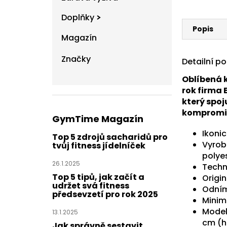
Doplňky
Popis
Magazín
Značky
Detailní p
Oblíbená k
rok firma 
který spoj
kompromi
GymTime Magazín
Ikoni
Top 5 zdrojů sacharidů pro
Vyrob
tvůj fitness jídelníček
polye
26.1.2025
Techn
Top 5 tipů, jak začít a
Origi
udržet svá fitness
Odním
předsevzetí pro rok 2025
Minim
Modelk
13.1.2025
cm (h
Jak správně sestavit