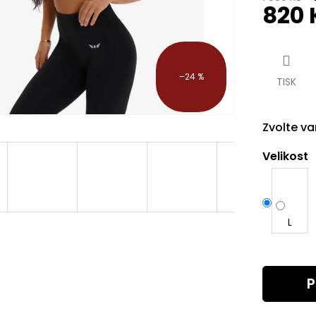
820 
Měrná
cena:
–24 %
TISK
Zvolte va
Velikost
L
P