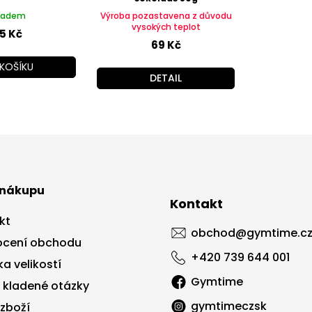
ladem
Výroba pozastavena z důvodu
vysokých teplot
5 Kč
69 Kč
KOŠÍKU
DETAIL
 nákupu
Kontakt
kt
obchod
@
gymtime.c
cení obchodu
+420 739 644 001
a velikostí
Gymtime
 kladené otázky
gymtimeczsk
 zboží