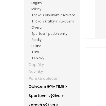
Legíny
l
Mikiny
Trička s dlouhým rukávem
Trička s krátkým rukávem
Overal
Sportovní podprsenky
Šortky
Sukně
Tílka
Tepláky
Doplňky
Novinky
Pánské oblečení
Oblečení GYMTIME
Sportovní výživa
Zdravá výživa