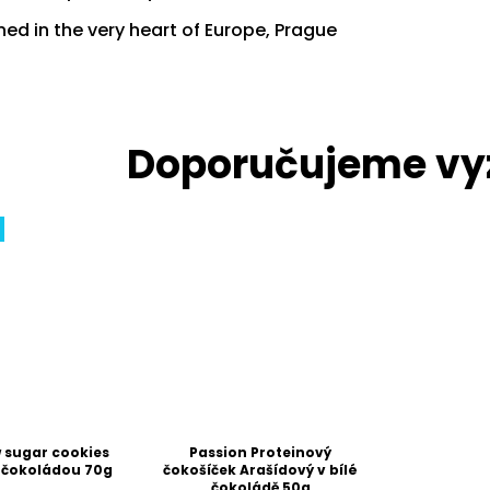
ed in the very heart of Europe, Prague
 sugar cookies
Passion Proteinový
 čokoládou 70g
čokošíček Arašídový v bílé
čokoládě 50g