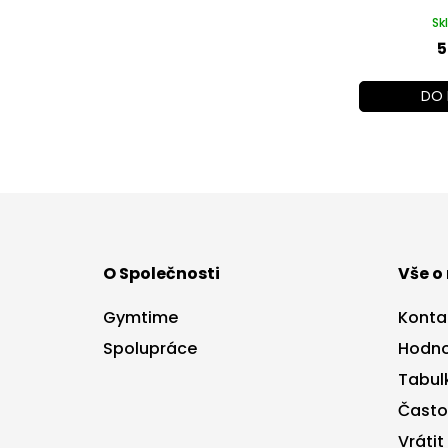
Sk
5
DO 
Z
á
p
a
O Společnosti
Vše o
t
í
Gymtime
Konta
Spolupráce
Hodno
Tabulk
Často
Vrátit