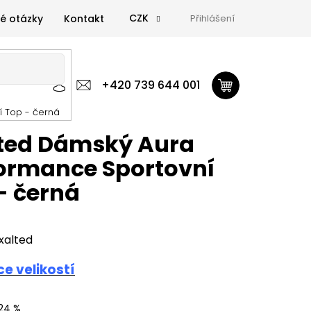
CZK
é otázky
Kontakt
Přihlášení
 výživa
Zdravá výživa
+420 739 644 001
Doplňky
GymTime Magazín
í Top - černá
ýživa
Doplňky
GymTime Magazín
Značky
Proviz
ted Dámský Aura
ormance Sportovní
- černá
xalted
e velikostí
24 %