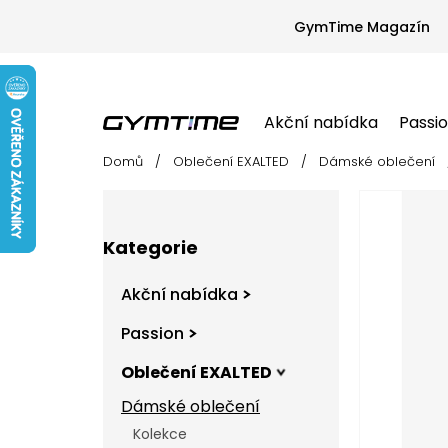
Přejít
na
GymTime Magazín
obsah
Akční nabídka
Passi
Domů
/
Oblečení EXALTED
/
Dámské oblečení
Akční nabídka
Passion
Oblečení EX
P
o
s
Přeskočit
t
Kategorie
kategorie
r
a
Akční nabídka
n
n
Passion
í
Oblečení EXALTED
p
a
Dámské oblečení
n
Kolekce
e