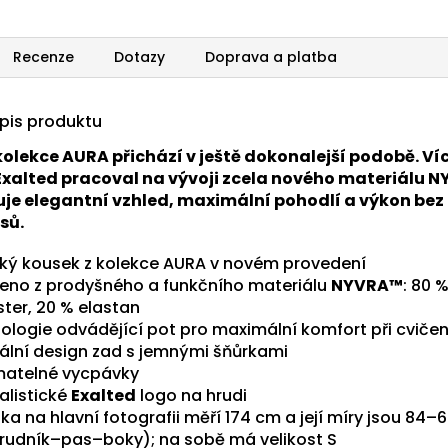
Recenze
Dotazy
Doprava a platba
opis produktu
olekce AURA přichází v ještě dokonalejší podobě. Ví
Exalted pracoval na vývoji zcela nového materiálu 
uje elegantní vzhled, maximální pohodlí a výkon bez
sů.
cký kousek z kolekce AURA v novém provedení
eno z prodyšného a funkčního materiálu
NYVRA™
: 80 
ster, 20 % elastan
ologie odvádějící pot pro maximální komfort při cvičen
nální design zad s jemnými šňůrkami
atelné vycpávky
alistické
Exalted
logo na hrudi
a na hlavní fotografii měří 174 cm a její míry jsou 84–
rudník–pas–boky); na sobě má velikost S