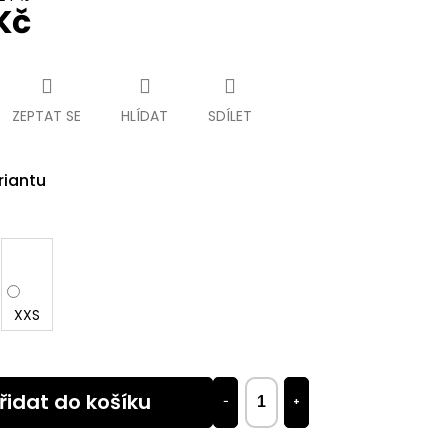
Kč
ZEPTAT SE
HLÍDAT
SDÍLET
riantu
XXS
řidat do košíku
−
+