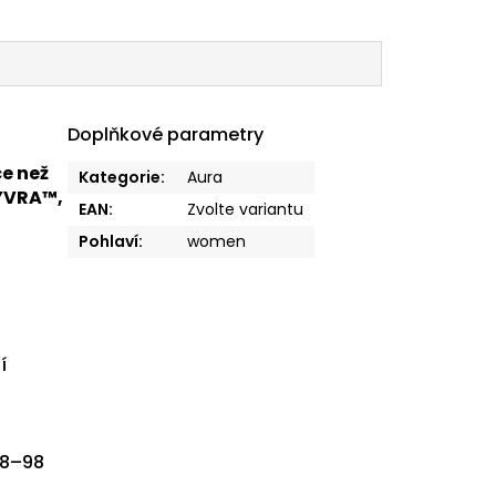
Doplňkové parametry
ce než
Kategorie
:
Aura
NYVRA™,
EAN
:
Zvolte variantu
Pohlaví
:
women
%
í
68–98