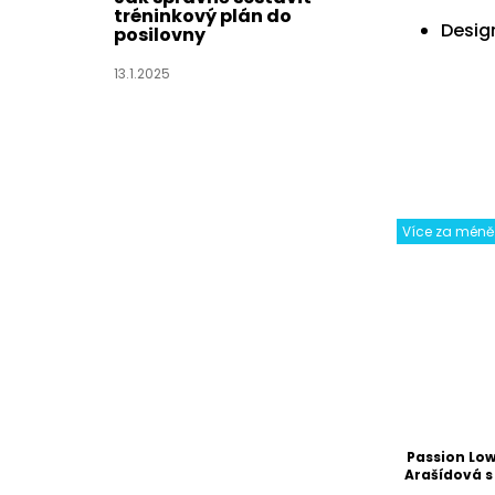
tréninkový plán do
Design
posilovny
13.1.2025
Více za méně
Passion Low
Arašídová s