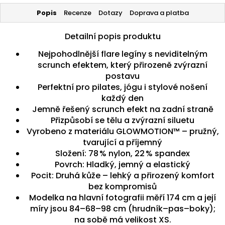
Popis
Recenze
Dotazy
Doprava a platba
Detailní popis produktu
Nejpohodlnější flare legíny s neviditelným
scrunch efektem, který přirozeně zvýrazní
postavu
Perfektní pro pilates, jógu i stylové nošení
každý den
Jemně řešený scrunch efekt na zadní straně
Přizpůsobí se tělu a zvýrazní siluetu
Vyrobeno z materiálu GLOWMOTION™ – pružný,
tvarující a příjemný
Složení: 78 % nylon, 22 % spandex
Povrch: Hladký, jemný a elastický
Pocit: Druhá kůže – lehký a přirozený komfort
bez kompromisů
Modelka na hlavní fotografii měří 174 cm a její
míry jsou 84–68–98 cm (hrudník–pas–boky);
na sobě má velikost XS.