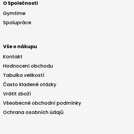
O Společnosti
p
a
Gymtime
t
Spolupráce
í
Vše o nákupu
Kontakt
Hodnocení obchodu
Tabulka velikostí
Často kladené otázky
Vrátit zboží
Všeobecné obchodní podmínky
Ochrana osobních údajů