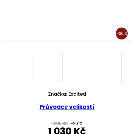
–20 %
Značka:
Exalted
Průvodce velikostí
1 290 Kč
–20 %
1 030 Kč