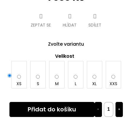
Měrná
cena:
ZEPTAT SE
HLÍDAT
SDÍLET
Zvolte variantu
Velikost
XS
S
M
L
XL
XXS
Přidat do košíku
−
+