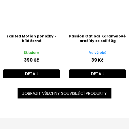
Exalted Motion ponožky -
Passion Oat bar Karamelové
bílá černá
arašídy se solí 60g
Skladem
Ve výrobě
390 Kč
39 Kč
DETAIL
DETAIL
ZOBRAZIT VŠECHNY SOUVISEJÍCÍ PRODUKTY
Z
á