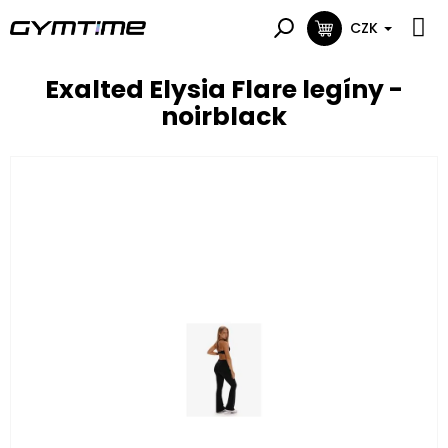
Přejít
na
CZK
NÁKUPNÍ
obsah
KOŠÍK
Exalted Elysia Flare legíny -
noirblack