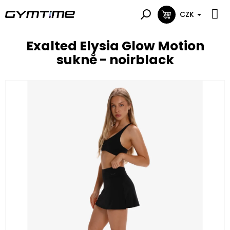
Přejít
na
CZK
NÁKUPNÍ
obsah
KOŠÍK
Exalted Elysia Glow Motion
sukně - noirblack