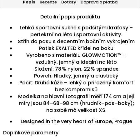
Popis
Recenze
Dotazy
Doprava a platba
Detailní popis produktu
Lehká sportovní sukně s podšitými kraťasy –
perfektní na léto i sportovní aktivity.
Střih do pasu s decentním bočním vykrojením
Potisk EXALTED křídel na boku
Vyrobeno z materiálu GLOWMOTION™ –
vzdušný, jemný a ideální na léto
Složení: 78 % nylon, 22 % spandex
Povrch: Hladký, jemný a elastický
Pocit: Druhá kůže – lehký a přirozený komfort
bez kompromisů
Modelka na hlavní fotografii měří 174 cm a její
míry jsou 84–68–98 cm (hrudník–pas–boky);
na sobě má velikost XS.
Designed in the very heart of Europe, Prague
Doplňkové parametry