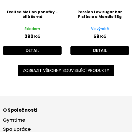
Exalted Motion ponožky -
Passion Low sugar bar
bílá černá
Pistácie a Mandle 55g
Skladem
Ve výrobě
390 Kč
59 Kč
DETAIL
DETAIL
ZOBRAZIT VŠECHNY SOUVISEJÍCÍ PRODUKTY
Z
á
O Společnosti
p
a
Gymtime
t
Spolupráce
í