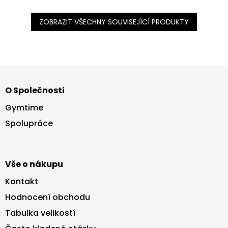
ZOBRAZIT VŠECHNY SOUVISEJÍCÍ PRODUKTY
Z
á
O Společnosti
p
a
Gymtime
t
Spolupráce
í
Vše o nákupu
Kontakt
Hodnocení obchodu
Tabulka velikostí