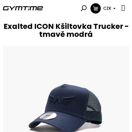
Přejít
na
CZK
NÁKUPNÍ
obsah
KOŠÍK
Exalted ICON Kšiltovka Trucker -
tmavě modrá