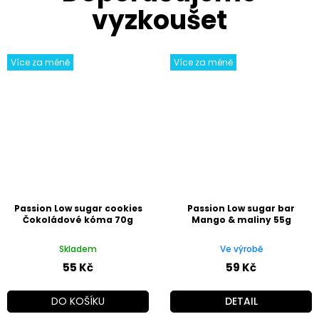
Více za méně
Více za méně
Passion Low sugar cookies
Passion Low sugar bar
Čokoládové kóma 70g
Mango & maliny 55g
Skladem
Ve výrobě
55 Kč
59 Kč
DO KOŠÍKU
DETAIL