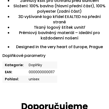
Zahnutý kšilt pro ochranu před sluncem
Složení: 100% bavlna (hlavní přední část), 100%
polyester (zadní část)
3D vyšívané logo křídel EXALTED na přední
straně
Tkaný logový štítek uvnitř
Prémiový bavlněný materiál – ideální pro
každodenní nošení
Designed in the very heart of Europe, Prague
Doplňkové parametry
Kategorie
:
Doplňky
EAN
:
0000000000117
Pohlaví
:
unisex