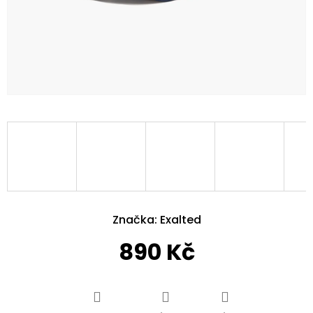
Značka:
Exalted
890 Kč
Měrná
cena: