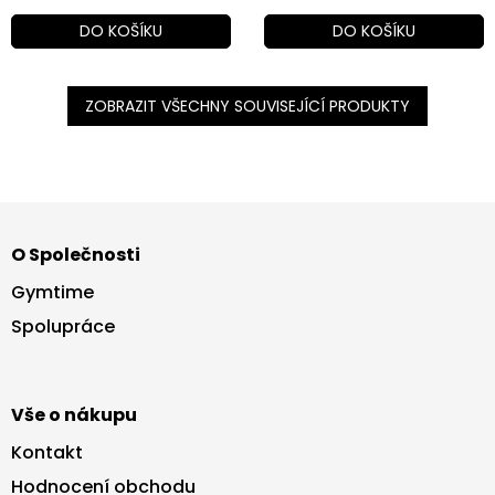
DO KOŠÍKU
DO KOŠÍKU
ZOBRAZIT VŠECHNY SOUVISEJÍCÍ PRODUKTY
Z
á
O Společnosti
p
a
Gymtime
t
Spolupráce
í
Vše o nákupu
Kontakt
Hodnocení obchodu