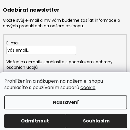
Odebírat newsletter
Vložte svůj e-mail a my vám budeme zasílat informace o
nových produktech na našem e-shopu.
E-mail
Vložením e-mailu souhlasíte s
podmínkami ochrany
osobních údajů
Prohlížením a nákupem na našem e-shopu
PŘIHLÁSIT
SE
souhlasíte s používáním souborů
cookie
.
Nastavení
Copyright 2026
GYMTIME
. Všechna práva vyhrazena.
Vytvořil Shoptet
Odmítnout
Souhlasím