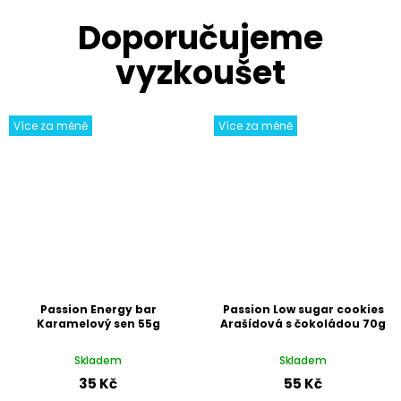
Více za méně
Více za méně
Passion Energy bar
Passion Low sugar cookies
Karamelový sen 55g
Arašídová s čokoládou 70g
Skladem
Skladem
35 Kč
55 Kč