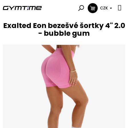
Přejít
na
CZK
NÁKUPNÍ
obsah
KOŠÍK
Exalted Eon bezešvé šortky 4" 2.0
- bubble gum