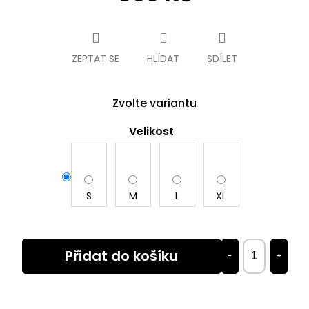
Měrná
cena:
ZEPTAT SE
HLÍDAT
SDÍLET
Zvolte variantu
Velikost
S
M
L
XL
Přidat do košíku
−
+