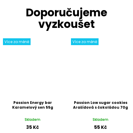
Více za méně
Více za méně
Passion Energy bar
Passion Low sugar cookies
Karamelový sen 55g
Arašídová s čokoládou 70g
Skladem
Skladem
35 Kč
55 Kč