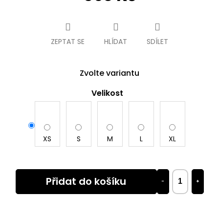
Měrná
cena:
ZEPTAT SE
HLÍDAT
SDÍLET
Zvolte variantu
Velikost
XS
S
M
L
XL
Přidat do košíku
−
+