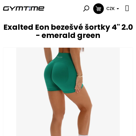
Přejít
na
CZK
NÁKUPNÍ
obsah
KOŠÍK
Exalted Eon bezešvé šortky 4" 2.0
- emerald green