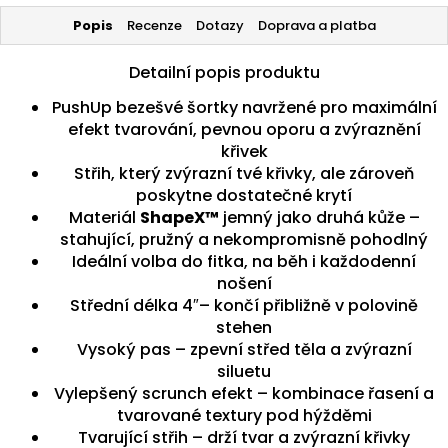
Popis
Recenze
Dotazy
Doprava a platba
Detailní popis produktu
PushUp bezešvé šortky navržené pro maximální
efekt tvarování, pevnou oporu a zvýraznění
křivek
Střih, který zvýrazní tvé křivky, ale zároveň
poskytne dostatečné krytí
Materiál
ShapeX™
jemný jako druhá kůže –
stahující, pružný a nekompromisně pohodlný
Ideální volba do fitka, na běh i každodenní
nošení
Střední délka 4″– končí přibližně v polovině
stehen
Vysoký pas – zpevní střed těla a zvýrazní
siluetu
Vylepšený scrunch efekt – kombinace řasení a
tvarované textury pod hýžděmi
Tvarující střih – drží tvar a zvýrazní křivky