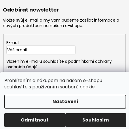
Odebírat newsletter
Vložte svůj e-mail a my vám budeme zasílat informace o
nových produktech na našem e-shopu.
E-mail
Vložením e-mailu souhlasíte s
podmínkami ochrany
osobních údajů
Prohlížením a nákupem na našem e-shopu
PŘIHLÁSIT
SE
souhlasíte s používáním souborů
cookie
.
Nastavení
Copyright 2026
GYMTIME
. Všechna práva vyhrazena.
Vytvořil Shoptet
Odmítnout
Souhlasím