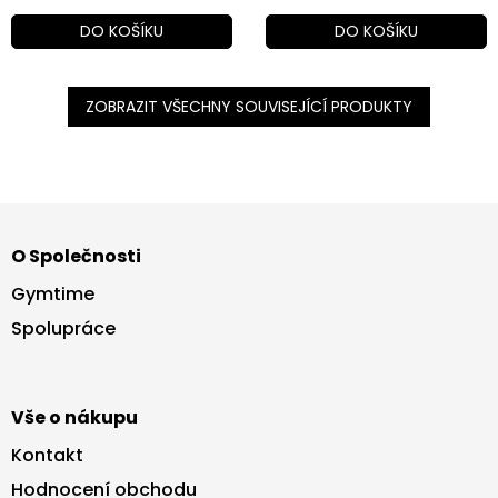
DO KOŠÍKU
DO KOŠÍKU
ZOBRAZIT VŠECHNY SOUVISEJÍCÍ PRODUKTY
Z
á
O Společnosti
p
a
Gymtime
t
Spolupráce
í
Vše o nákupu
Kontakt
Hodnocení obchodu