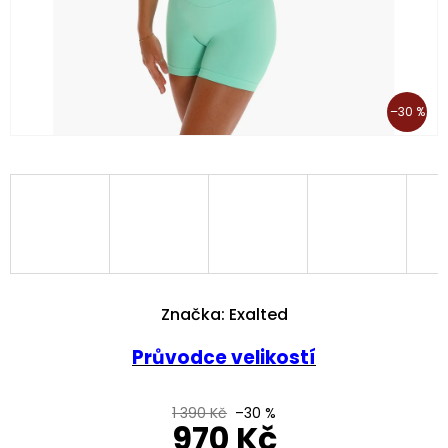
–30 %
Značka:
Exalted
Průvodce velikostí
1 390 Kč
–30 %
970 Kč