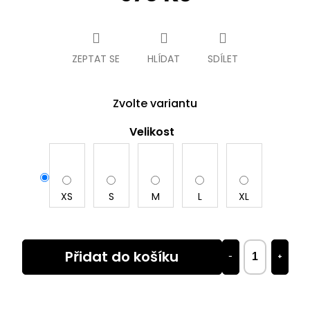
Měrná
cena:
ZEPTAT SE
HLÍDAT
SDÍLET
Zvolte variantu
Velikost
XS
S
M
L
XL
Přidat do košíku
−
+