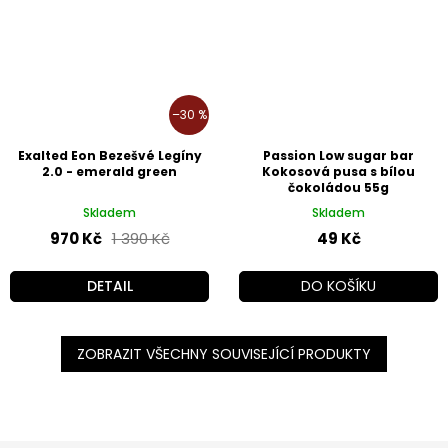
–30 %
Exalted Eon Bezešvé Legíny
Passion Low sugar bar
2.0 - emerald green
Kokosová pusa s bílou
čokoládou 55g
Skladem
Skladem
970 Kč
1 390 Kč
49 Kč
DETAIL
DO KOŠÍKU
ZOBRAZIT VŠECHNY SOUVISEJÍCÍ PRODUKTY