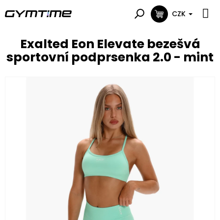
Přejít
na
CZK
NÁKUPNÍ
obsah
KOŠÍK
Exalted Eon Elevate bezešvá
sportovní podprsenka 2.0 - mint