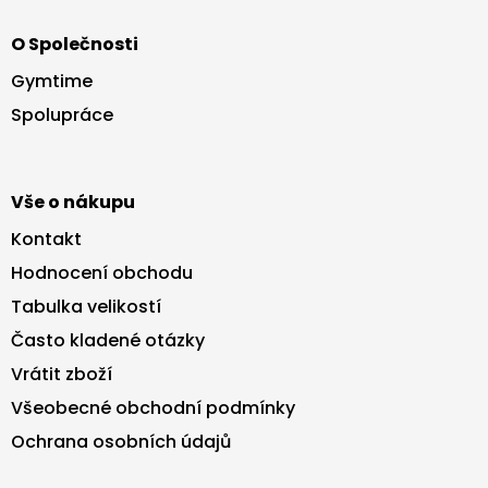
Z
á
O Společnosti
p
a
Gymtime
t
Spolupráce
í
Vše o nákupu
Kontakt
Hodnocení obchodu
Tabulka velikostí
Často kladené otázky
Vrátit zboží
Všeobecné obchodní podmínky
Ochrana osobních údajů