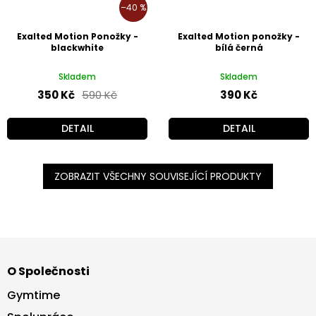
–40 %
Exalted Motion Ponožky -
Exalted Motion ponožky -
blackwhite
bílá černá
Skladem
Skladem
350 Kč
590 Kč
390 Kč
DETAIL
DETAIL
ZOBRAZIT VŠECHNY SOUVISEJÍCÍ PRODUKTY
Z
á
O Společnosti
p
a
Gymtime
t