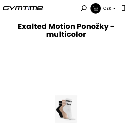
Přejít
na
CZK
NÁKUPNÍ
obsah
KOŠÍK
Exalted Motion Ponožky -
multicolor