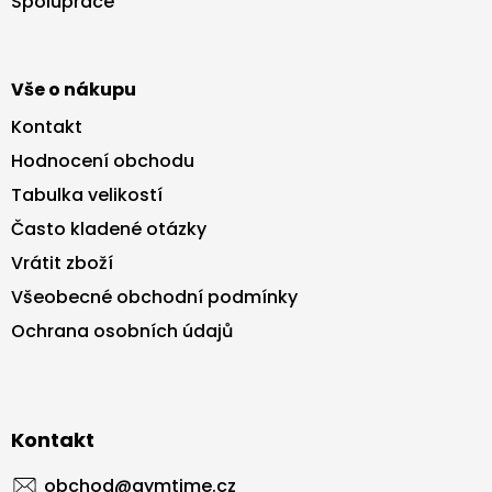
Spolupráce
í
Vše o nákupu
Kontakt
Hodnocení obchodu
Tabulka velikostí
Často kladené otázky
Vrátit zboží
Všeobecné obchodní podmínky
Ochrana osobních údajů
Kontakt
obchod
@
gymtime.cz