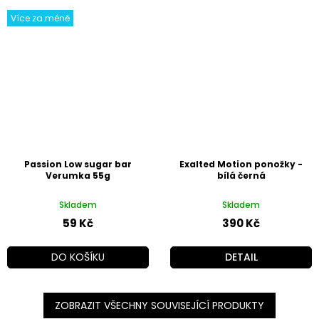
Více za méně
Passion Low sugar bar
Exalted Motion ponožky -
Verumka 55g
bílá černá
Skladem
Skladem
59 Kč
390 Kč
DO KOŠÍKU
DETAIL
ZOBRAZIT VŠECHNY SOUVISEJÍCÍ PRODUKTY