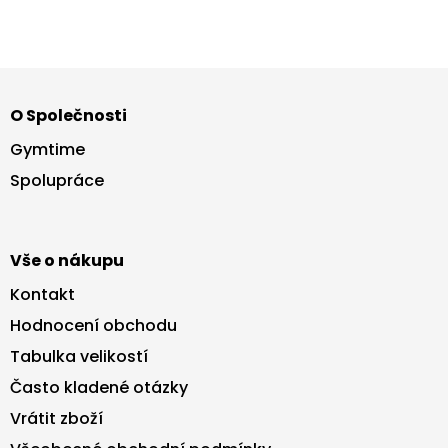
Z
á
O Společnosti
p
a
Gymtime
t
Spolupráce
í
Vše o nákupu
Kontakt
Hodnocení obchodu
Tabulka velikostí
Často kladené otázky
Vrátit zboží