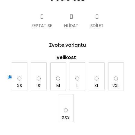
Měrná
cena:
ZEPTAT SE
HLÍDAT
SDÍLET
Zvolte variantu
Velikost
XS
S
M
L
XL
2XL
XXS