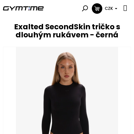
Přejít
na
CZK
NÁKUPNÍ
obsah
KOŠÍK
Exalted SecondSkin tričko s
dlouhým rukávem - černá