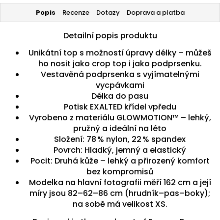
Popis
Recenze
Dotazy
Doprava a platba
Detailní popis produktu
Unikátní top s možností úpravy délky – můžeš
ho nosit jako crop top i jako podprsenku.
Vestavěná podprsenka s vyjímatelnými
vycpávkami
Délka do pasu
Potisk EXALTED křídel vpředu
Vyrobeno z materiálu GLOWMOTION™ – lehký,
pružný a ideální na léto
Složení: 78 % nylon, 22 % spandex
Povrch: Hladký, jemný a elastický
Pocit: Druhá kůže – lehký a přirozený komfort
bez kompromisů
Modelka na hlavní fotografii měří 162 cm a její
míry jsou 82–62–86 cm (hrudník–pas–boky);
na sobě má velikost XS.