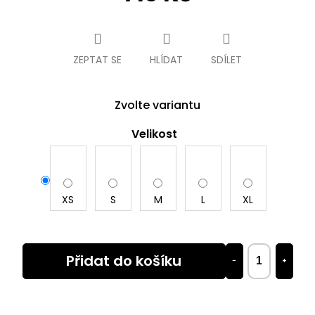
Měrná
cena:
ZEPTAT SE
HLÍDAT
SDÍLET
Zvolte variantu
Velikost
XS
S
M
L
XL
Přidat do košíku
−
+