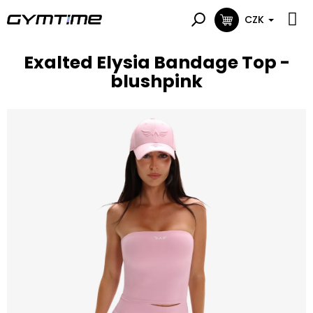
Přejít
na
CZK
NÁKUPNÍ
obsah
KOŠÍK
Exalted Elysia Bandage Top -
blushpink