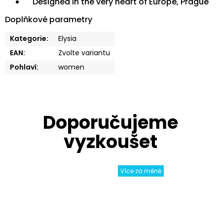
Designed in the very heart of Europe, Prague
Doplňkové parametry
Kategorie
:
Elysia
EAN
:
Zvolte variantu
Pohlaví
:
women
Více za méně