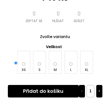
Měrná
cena:
ZEPTAT SE
HLÍDAT
SDÍLET
Zvolte variantu
Velikost
XS
S
M
L
XL
Přidat do košíku
−
+