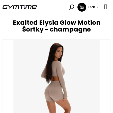
Přejít
na
CZK
NÁKUPNÍ
obsah
KOŠÍK
Exalted Elysia Glow Motion
Šortky - champagne