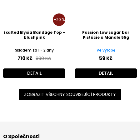
–20 %
Exalted Elysia Bandage Top -
Passion Low sugar bar
blushpink
Pistácie a Mandle 55g
Skladem za 1 - 2 dny
Ve výrobě
710 Kč
890 Kč
59 Kč
DETAIL
DETAIL
ZOBRAZIT VŠECHNY SOUVISEJÍCÍ PRODUKTY
Z
á
O Společnosti
p