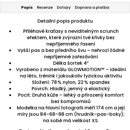
Popis
Recenze
Dotazy
Doprava a platba
Detailní popis produktu
Přiléhavé kraťasy s neviditelným scrunch
efektem, které zvýrazní tvé křivky bez
nepříjemného řasení
Vyšší pas a bez předního švu – nehrozí žádné
nepříjemné zařezávání
Délka šortek 4”
Vyrobeno z materiálu GLOWMOTION™ – ideální
na léto, trénink i jakoukoliv fyzickou aktivitu
Složení: 78 % nylon, 22 % spandex
Povrch: Hladký, jemný a elastický
Pocit: Druhá kůže – lehký a přirozený komfort
bez kompromisů
Modelka na hlavní fotografii měří 174 cm a její
míry jsou 84–68–98 cm (hrudník–pas–boky);
na sobě má velikost XS.