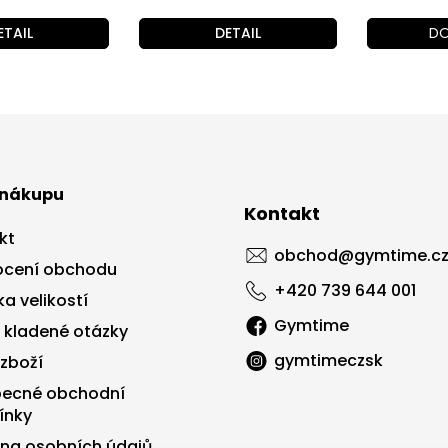
ETAIL
DETAIL
DO
 nákupu
Kontakt
kt
obchod
@
gymtime.c
cení obchodu
+420 739 644 001
a velikostí
Gymtime
 kladené otázky
gymtimeczsk
 zboží
ecné obchodní
ínky
na osobních údajů