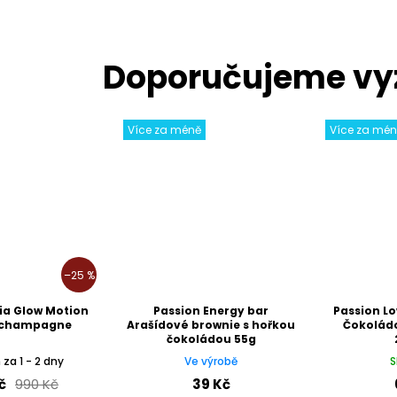
Více za méně
Více za mé
–25 %
sia Glow Motion
Passion Energy bar
Passion Lo
- champagne
Arašídové brownie s hořkou
Čokolád
čokoládou 55g
za 1 - 2 dny
Ve výrobě
S
č
990 Kč
39 Kč