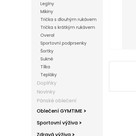
Legíny
l
Mikiny
Trička s dlouhým rukávem
Trička s krátkým rukávem
Overal
Sportovní podprsenky
Šortky
Sukně
Tílka
Tepláky
Doplňky
Novinky
Pánské oblečení
Oblečení GYMTIME
Sportovní výživa
Zdravá výživa