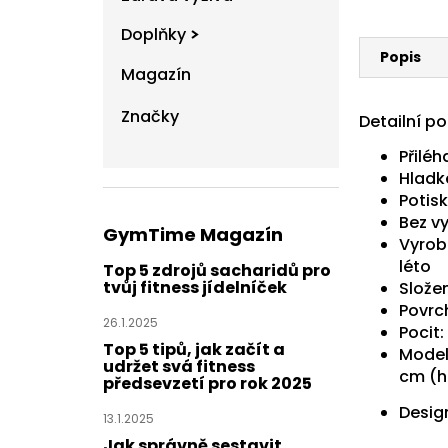
Doplňky
Popis
Magazín
Značky
Detailní p
Přilé
Hladk
Potis
Bez v
GymTime Magazín
Vyrob
léto
Top 5 zdrojů sacharidů pro
tvůj fitness jídelníček
Složen
Povrc
26.1.2025
Pocit
Top 5 tipů, jak začít a
Modelk
udržet svá fitness
cm (h
předsevzetí pro rok 2025
Design
13.1.2025
Jak správně sestavit