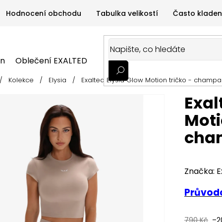
Hodnocení obchodu
Tabulka velikostí
Často kladen
on
Oblečení EXALTED
Oblečení GYMTIME
Sportovní
/
Kolekce
/
Elysia
/
Exalted Elysia Glow Motion tričko - champ
ALTED
Oblečení GYMTIME
Sportovní výživa
Zdravá v
Exal
Moti
cha
Značka:
E
Průvodc
790 Kč
–2