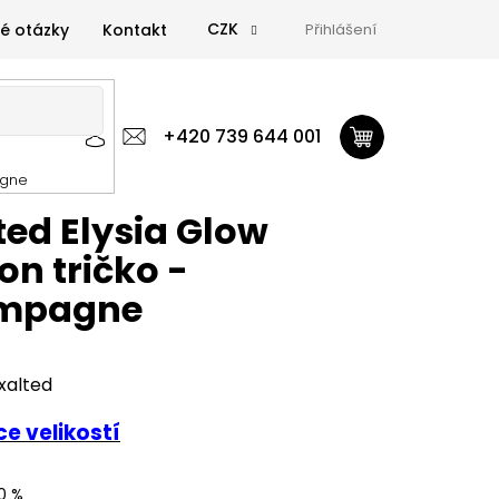
CZK
é otázky
Kontakt
Přihlášení
 výživa
Zdravá výživa
+420 739 644 001
Doplňky
GymTime Magazín
agne
ýživa
Doplňky
GymTime Magazín
Značky
Proviz
ted Elysia Glow
on tričko -
mpagne
xalted
e velikostí
0 %