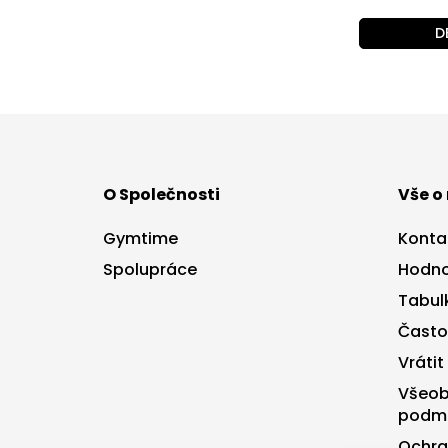
D
Z
á
p
a
O Společnosti
Vše o
t
í
Gymtime
Konta
Spolupráce
Hodno
Tabulk
Často
Vrátit
Všeob
podm
Ochra