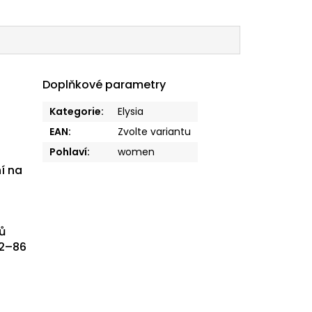
Doplňkové parametry
Kategorie
:
Elysia
EAN
:
Zvolte variantu
Pohlaví
:
women
í na
ů
62–86