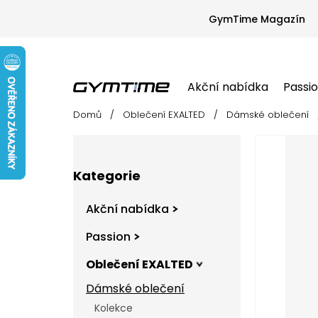
Přejít
na
GymTime Magazín
obsah
Akční nabídka
Passi
Domů
/
Oblečení EXALTED
/
Dámské oblečení
Akční nabídka
Passion
Oblečení EX
P
o
s
Přeskočit
t
Kategorie
kategorie
r
a
Akční nabídka
n
n
Passion
í
Oblečení EXALTED
p
a
Dámské oblečení
n
Kolekce
e