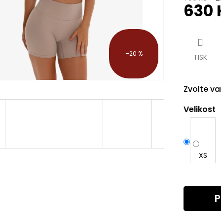
630 
Měrná
cena:
–20 %
TISK
Zvolte va
Velikost
XS
P