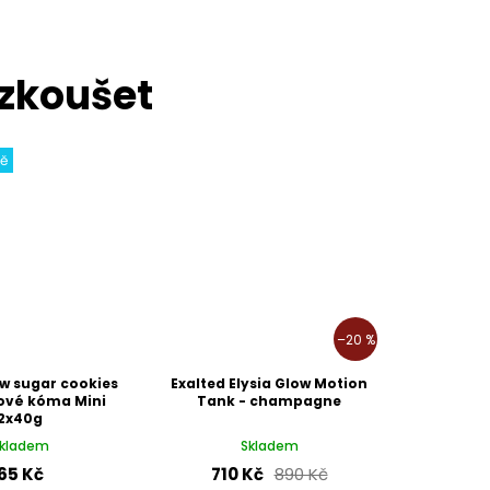
ně
–20 %
w sugar cookies
Exalted Elysia Glow Motion
ové kóma Mini
Tank - champagne
2x40g
kladem
Skladem
65 Kč
710 Kč
890 Kč