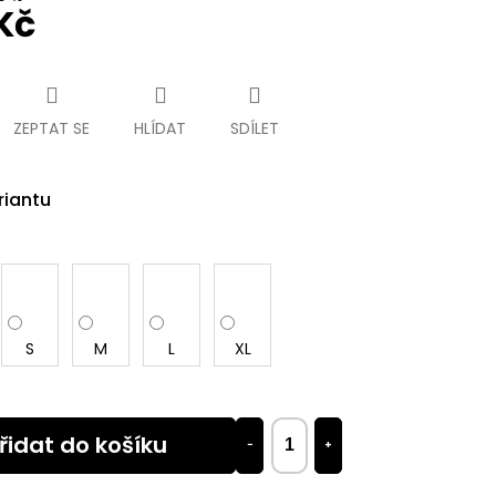
Kč
ZEPTAT SE
HLÍDAT
SDÍLET
riantu
S
M
L
XL
řidat do košíku
−
+