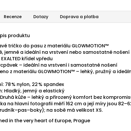
Recenze
Dotazy
Doprava a platba
opis produktu
havé tričko do pasu z materiálu GLOWMOTION™
é, jemné a ideální na vrstvení nebo samostatné nošení
k EXALTED křídel vpředu
ycpávek – ideální na vrstvení i samostatné nošení
eno z materiálu GLOWMOTION™ – lehký, pružný a ideáln
í: 78 % nylon, 22 % spandex
h: Hladký, jemný a elastický
: Druhá kůže – lehký a přirozený komfort bez kompromis
a na hlavní fotografii měří 162 cm a její míry jsou 82–
rudník–pas–boky); na sobě má velikost XS.
ed in the very heart of Europe, Prague