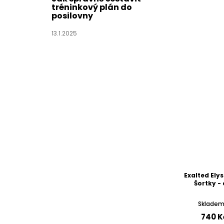
tréninkový plán do
posilovny
13.1.2025
Exalted Ely
Šortky 
Skladem 
740 K