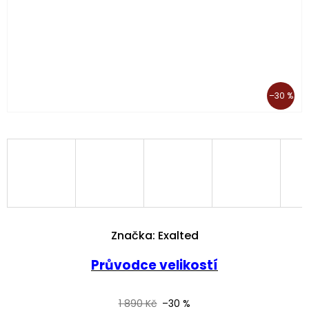
–30 %
Značka:
Exalted
Průvodce velikostí
1 890 Kč
–30 %