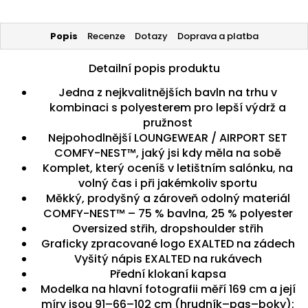
Popis
Recenze
Dotazy
Doprava a platba
Detailní popis produktu
Jedna z nejkvalitnějších bavln na trhu v
kombinaci s polyesterem pro lepší výdrž a
pružnost
Nejpohodlnější LOUNGEWEAR / AIRPORT SET
COMFY-NEST™, jaký jsi kdy měla na sobě
Komplet, který oceníš v letištním salónku, na
volný čas i při jakémkoliv sportu
Měkký, prodyšný a zároveň odolný materiál
COMFY-NEST™ – 75 % bavlna, 25 % polyester
Oversized střih, dropshoulder střih
Graficky zpracované logo EXALTED na zádech
Vyšitý nápis EXALTED na rukávech
Přední klokaní kapsa
Modelka na hlavní fotografii měří 169 cm a její
míry jsou 91–66–102 cm (hrudník–pas–boky);