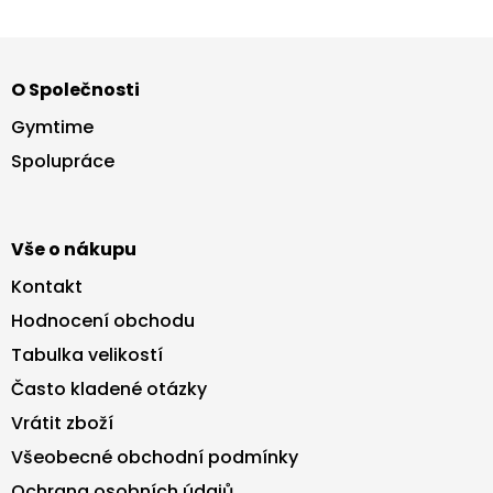
Z
á
O Společnosti
p
a
Gymtime
t
Spolupráce
í
Vše o nákupu
Kontakt
Hodnocení obchodu
Tabulka velikostí
Často kladené otázky
Vrátit zboží
Všeobecné obchodní podmínky
Ochrana osobních údajů