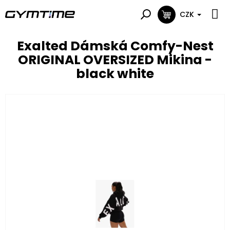
Přejít
na
CZK
NÁKUPNÍ
obsah
KOŠÍK
Exalted Dámská Comfy-Nest
ORIGINAL OVERSIZED Mikina -
black white