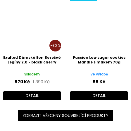
–30 %
Exalted Dámské Eon Bezešvé
Passion Low sugar cookies
Legíny 2.0 - black cherry
Mandle s mákem 70g
Skladem
Ve výrobě
970 Kč
1 390 Kč
55 Kč
DETAIL
DETAIL
ZOBRAZIT VŠECHNY SOUVISEJÍCÍ PRODUKTY