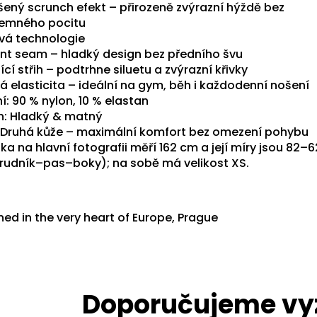
šený scrunch efekt – přirozeně zvýrazní hýždě bez
jemného pocitu
vá technologie
ont seam – hladký design bez předního švu
ící střih – podtrhne siluetu a zvýrazní křivky
á elasticita – ideální na gym, běh i každodenní nošení
í: 90 % nylon, 10 % elastan
h: Hladký & matný
: Druhá kůže – maximální komfort bez omezení pohybu
a na hlavní fotografii měří 162 cm a její míry jsou 82–
rudník–pas–boky); na sobě má velikost XS.
ed in the very heart of Europe, Prague