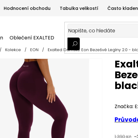
Hodnocení obchodu
Tabulka velikostí
Často kladen
on
Oblečení EXALTED
Oblečení GYMTIME
Sportovní
/
Kolekce
/
EON
/
Exalted Dámské Eon Bezešvé Legíny 2.0 - bl
ALTED
Oblečení GYMTIME
Sportovní výživa
Zdravá v
Exal
Beze
blac
Značka:
E
Průvodc
1 390 Kč
–