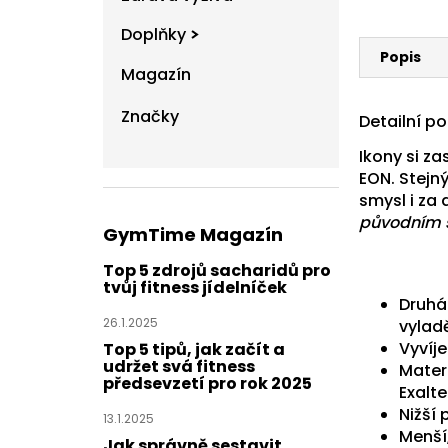
Doplňky
Popis
Magazín
Značky
Detailní p
Ikony si za
EON. Stejn
smysl i za
původním 
GymTime Magazín
Top 5 zdrojů sacharidů pro
tvůj fitness jídelníček
Druhá
26.1.2025
vylad
Vyvíje
Top 5 tipů, jak začít a
udržet svá fitness
Mater
předsevzetí pro rok 2025
Exalte
Nižší 
13.1.2025
Menší
Jak správně sestavit