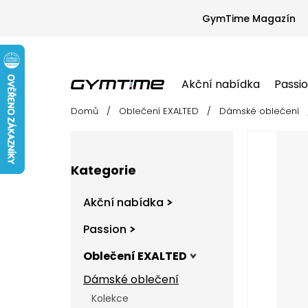
Přejít
na
GymTime Magazín
obsah
Akční nabídka
Passi
Domů
/
Oblečení EXALTED
/
Dámské oblečení
Akční nabídka
Passion
Oblečení EX
P
o
s
Přeskočit
t
Kategorie
kategorie
r
a
Akční nabídka
n
n
Passion
í
Oblečení EXALTED
p
a
Dámské oblečení
n
Kolekce
e