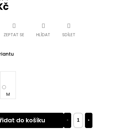
Kč
ZEPTAT SE
HLÍDAT
SDÍLET
riantu
M
řidat do košíku
−
+