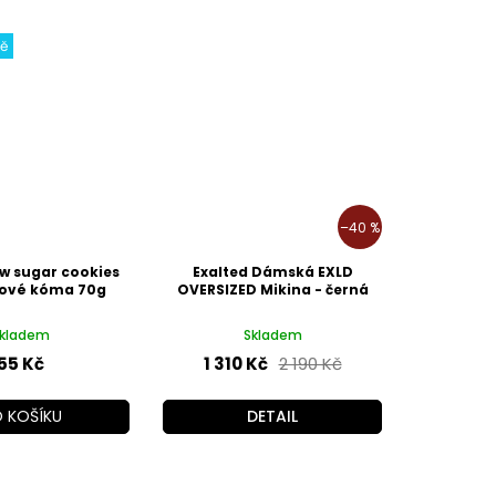
ně
–40 %
w sugar cookies
Exalted Dámská EXLD
ové kóma 70g
OVERSIZED Mikina - černá
kladem
Skladem
55 Kč
1 310 Kč
2 190 Kč
 KOŠÍKU
DETAIL