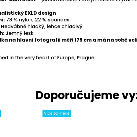
alistický EXLD design
í:
78 % nylon, 22 % spandex
Hedvábně hladký, lehce chladivý
h:
Jemný lesk
ka na hlavní fotografii měří 175 cm a má na sobě vel
ed in the very heart of Europe, Prague
Více za méně