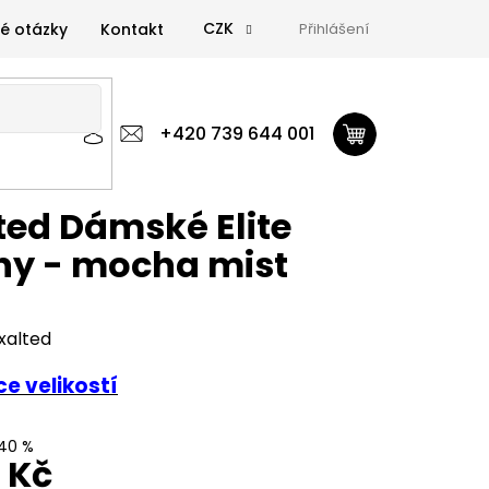
CZK
é otázky
Kontakt
Přihlášení
 výživa
Zdravá výživa
+420 739 644 001
Doplňky
GymTime Magazín
ýživa
Doplňky
GymTime Magazín
Značky
Proviz
ted Dámské Elite
ny - mocha mist
xalted
e velikostí
40 %
0 Kč