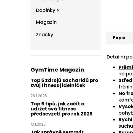
Doplňky
Magazín
Značky
Popis
Detailní p
Prémi
GymTime Magazín
na po
Střed
Top 5 zdrojů sacharidů pro
tvůj fitness jídelníček
tréni
No fr
26.1.2025
komfo
Top 5 tipů, jak začít a
Vysok
udržet svá fitness
pohy
předsevzetí pro rok 2025
Rychl
13.1.2025
suchu
Jak správně sestavit
Scrun