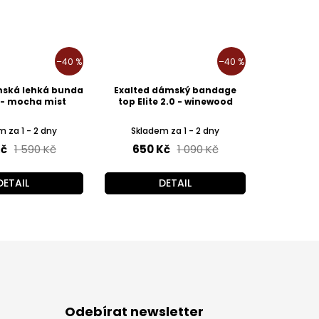
–40 %
–40 %
mská lehká bunda
Exalted dámský bandage
0 - mocha mist
top Elite 2.0 - winewood
 za 1 - 2 dny
Skladem za 1 - 2 dny
Kč
1 590 Kč
650 Kč
1 090 Kč
DETAIL
DETAIL
Odebírat newsletter