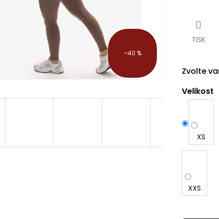
Měrná
cena:
TISK
–40 %
Zvolte va
Velikost
XS
XXS