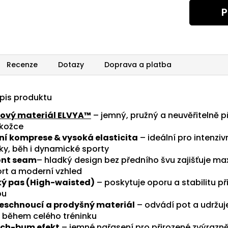
P
Recenze
Dotazy
Doprava a platba
opis produktu
ový materiál ELVYA™
– jemný, pružný a neuvěřitelně 
kožce
ní komprese & vysoká elasticita
– ideální pro intenziv
nky, běh i dynamické sporty
ont seam
– hladký design bez předního švu zajišťuje ma
rt a moderní vzhled
ý pas (High-waisted)
– poskytuje oporu a stabilitu př
bu
eschnoucí a prodyšný materiál
– odvádí pot a udržuje
 během celého tréninku
ch-bum efekt
– jemné nařasení pro přirozené zvýrazn