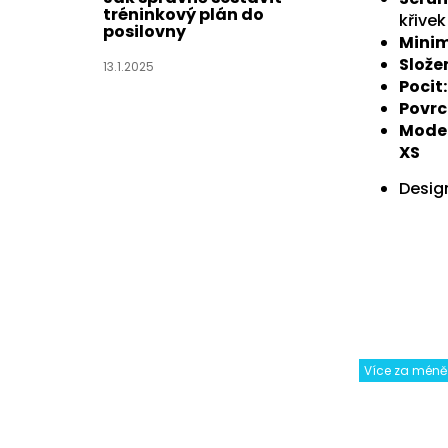
tréninkový plán do
křivek
posilovny
Minim
Složen
13.1.2025
Pocit:
Povrc
Model
XS
Design
Více za méně