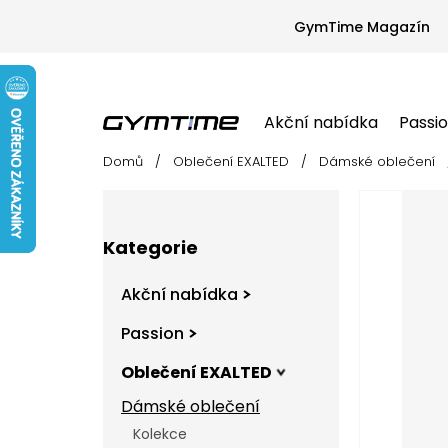
Přejít
na
GymTime Magazín
obsah
Akční nabídka
Passi
Domů
/
Oblečení EXALTED
/
Dámské oblečení
Akční nabídka
Passion
Oblečení EX
P
o
s
Přeskočit
t
Kategorie
kategorie
r
a
Akční nabídka
n
n
Passion
í
Oblečení EXALTED
p
a
Dámské oblečení
n
Kolekce
e