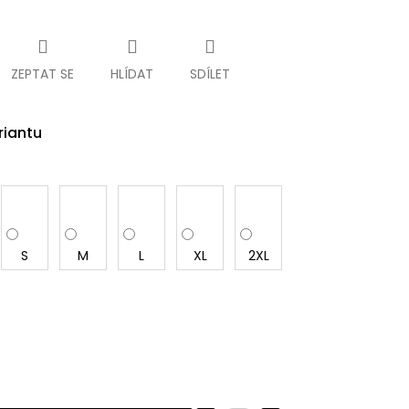
ZEPTAT SE
HLÍDAT
SDÍLET
riantu
S
M
L
XL
2XL