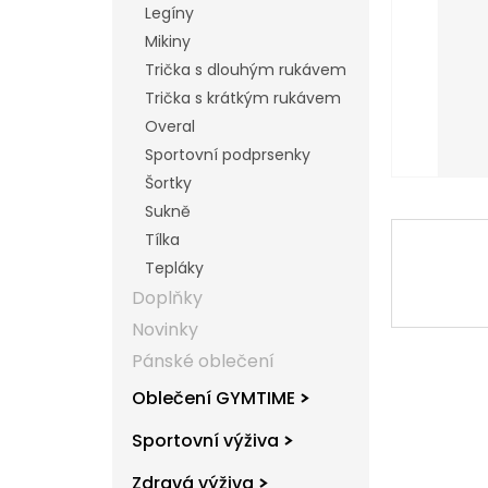
Legíny
l
Mikiny
Trička s dlouhým rukávem
Trička s krátkým rukávem
Overal
Sportovní podprsenky
Šortky
Sukně
Tílka
Tepláky
Doplňky
Novinky
Pánské oblečení
Oblečení GYMTIME
Sportovní výživa
Zdravá výživa