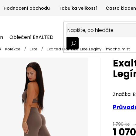
Hodnocení obchodu
Tabulka velikostí
Často kladen
on
Oblečení EXALTED
Oblečení GYMTIME
Sportovní
/
Kolekce
/
Elite
/
Exalted Dámské Elite Legíny - mocha mist
ALTED
Oblečení GYMTIME
Sportovní výživa
Zdravá v
Exal
Legí
Značka:
E
Průvodc
1 790 Kč
–
1 07