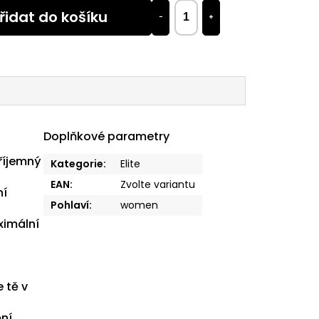
řidat do košíku
−
+
Doplňkové parametry
příjemný
Kategorie
:
Elite
EAN
:
Zvolte variantu
ní
Pohlaví
:
women
ximální
i
 tě v
ění