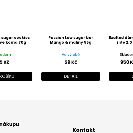
 sugar cookies
Passion Low sugar bar
Exalted dá
vé kóma 70g
Mango & maliny 55g
Elite 2.
ladem
Ve výrobě
Skladem
5 Kč
59 Kč
950 
KOŠÍKU
DETAIL
 nákupu
Kontakt