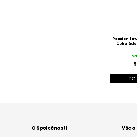
Passion Low
Čokoládo
Sk
5
DO 
Z
á
p
a
O Společnosti
Vše o
t