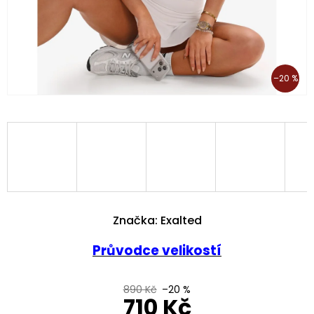
–20 %
Značka:
Exalted
Průvodce velikostí
890 Kč
–20 %
710 Kč