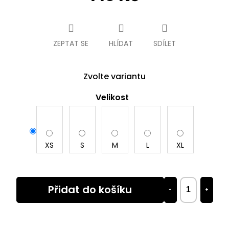
Měrná
cena:
ZEPTAT SE
HLÍDAT
SDÍLET
Zvolte variantu
Velikost
XS
S
M
L
XL
Přidat do košíku
−
+