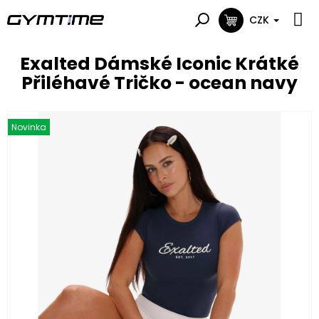
Přejít
na
CZK
NÁKUPNÍ
obsah
KOŠÍK
Exalted Dámské Iconic Krátké
Přiléhavé Tričko - ocean navy
Novinka