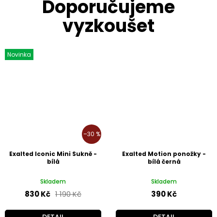
Novinka
–30 %
Exalted Iconic Mini Sukně -
Exalted Motion ponožky -
bílá
bílá černá
Skladem
Skladem
830 Kč
1 190 Kč
390 Kč