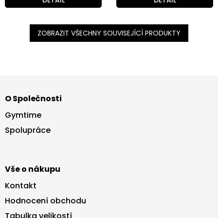
DETAIL
DETAIL
ZOBRAZIT VŠECHNY SOUVISEJÍCÍ PRODUKTY
Z
á
O Společnosti
p
a
Gymtime
t
Spolupráce
í
Vše o nákupu
Kontakt
Hodnocení obchodu
Tabulka velikostí